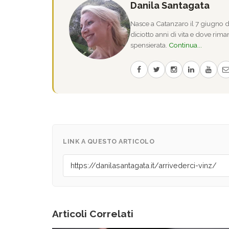
Danila Santagata
Nasce a Catanzaro il 7 giugno de
diciotto anni di vita e dove riman
spensierata.
Continua...
LINK A QUESTO ARTICOLO
Articoli Correlati