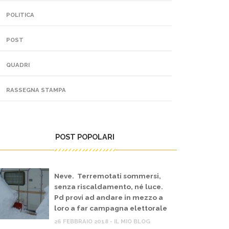
POLITICA
POST
QUADRI
RASSEGNA STAMPA
 MIO BLOG
IL MIO BLOG
POST POPOLARI
overno Meloni, scontro sulla Flotilla,
Pil, Ital
pposizioni chiedono sanzioni a Israele
cittadin
arma le 
 MAGGIO 2026
22 MAGGIO 
Neve. Terremotati sommersi,
senza riscaldamento, né luce.
Pd provi ad andare in mezzo a
loro a far campagna elettorale
26 FEBBRAIO 2018 - IL MIO BLOG