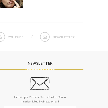
YOUTUBE
NEWSLETTER
NEWSLETTER
L’unico difetto dei tuoi libri è che
Raramente qualc
finiscono troppo presto.
qualcosa dai dicio
Iscriviti per Ricevere Tutti i Post di Danila
sei riuscita. 
MONICA ALLEGRUCCI
Inserisci il tuo indirizzo email!.
guardare nel fo
anima, mi hai inse