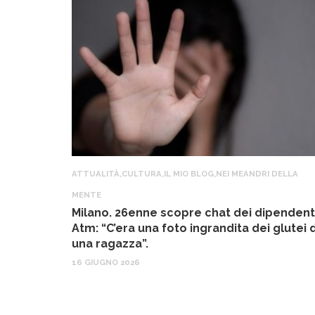
ATTUALITÀ
,
CULTURA
,
IL MIO BLOG
,
NEI MEANDRI DELLA
MENTE
Milano. 26enne scopre chat dei dipendent
Atm: “C’era una foto ingrandita dei glutei d
una ragazza”.
16 GIUGNO 2026