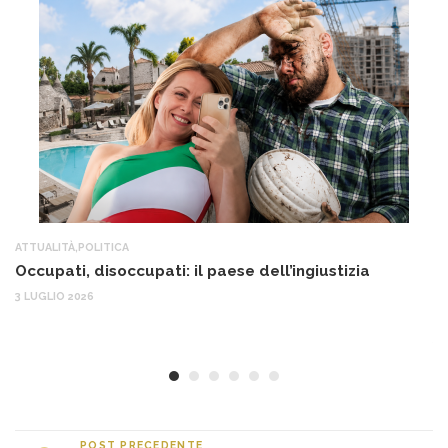
ATTUALITÀ
,
POLITICA
AT
Occupati, disoccupati: il paese dell’ingiustizia
Q
Ma
3 LUGLIO 2026
c
30
POST PRECEDENTE