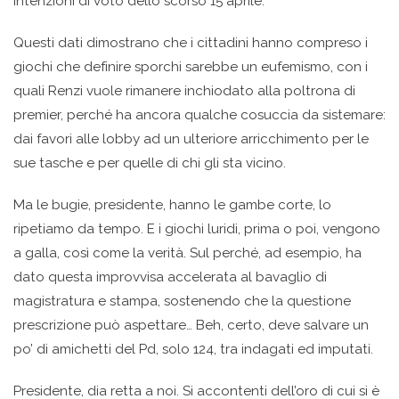
intenzioni di voto dello scorso 15 aprile.
Questi dati dimostrano che i cittadini hanno compreso i
giochi che definire sporchi sarebbe un eufemismo, con i
quali Renzi vuole rimanere inchiodato alla poltrona di
premier, perché ha ancora qualche cosuccia da sistemare:
dai favori alle lobby ad un ulteriore arricchimento per le
sue tasche e per quelle di chi gli sta vicino.
Ma le bugie, presidente, hanno le gambe corte, lo
ripetiamo da tempo. E i giochi luridi, prima o poi, vengono
a galla, così come la verità. Sul perché, ad esempio, ha
dato questa improvvisa accelerata al bavaglio di
magistratura e stampa, sostenendo che la questione
prescrizione può aspettare… Beh, certo, deve salvare un
po’ di amichetti del Pd, solo 124, tra indagati ed imputati.
Presidente, dia retta a noi. Si accontenti dell’oro di cui si è