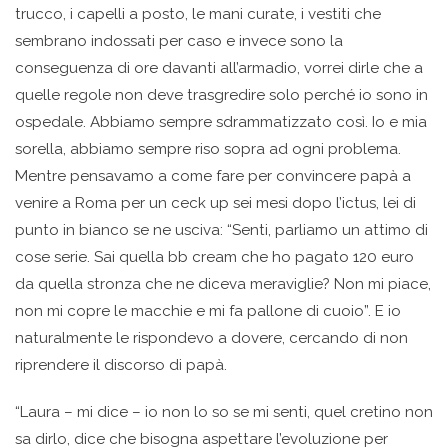
trucco, i capelli a posto, le mani curate, i vestiti che
sembrano indossati per caso e invece sono la
conseguenza di ore davanti all’armadio, vorrei dirle che a
quelle regole non deve trasgredire solo perché io sono in
ospedale. Abbiamo sempre sdrammatizzato così. Io e mia
sorella, abbiamo sempre riso sopra ad ogni problema.
Mentre pensavamo a come fare per convincere papà a
venire a Roma per un ceck up sei mesi dopo l’ictus, lei di
punto in bianco se ne usciva: “Senti, parliamo un attimo di
cose serie. Sai quella bb cream che ho pagato 120 euro
da quella stronza che ne diceva meraviglie? Non mi piace,
non mi copre le macchie e mi fa pallone di cuoio”. E io
naturalmente le rispondevo a dovere, cercando di non
riprendere il discorso di papà.
“Laura – mi dice – io non lo so se mi senti, quel cretino non
sa dirlo, dice che bisogna aspettare l’evoluzione per