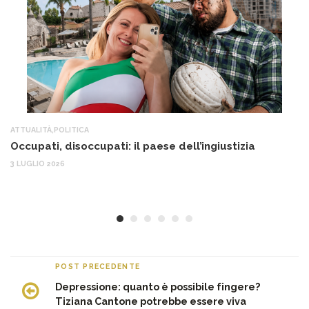
ATTUALITÀ
,
POLITICA
AT
Occupati, disoccupati: il paese dell’ingiustizia
Q
Ma
3 LUGLIO 2026
c
30
POST PRECEDENTE
Depressione: quanto è possibile fingere?
Tiziana Cantone potrebbe essere viva