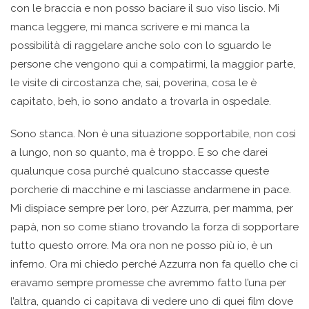
con le braccia e non posso baciare il suo viso liscio. Mi
manca leggere, mi manca scrivere e mi manca la
possibilità di raggelare anche solo con lo sguardo le
persone che vengono qui a compatirmi, la maggior parte,
le visite di circostanza che, sai, poverina, cosa le è
capitato, beh, io sono andato a trovarla in ospedale.
Sono stanca. Non è una situazione sopportabile, non così
a lungo, non so quanto, ma è troppo. E so che darei
qualunque cosa purché qualcuno staccasse queste
porcherie di macchine e mi lasciasse andarmene in pace.
Mi dispiace sempre per loro, per Azzurra, per mamma, per
papà, non so come stiano trovando la forza di sopportare
tutto questo orrore. Ma ora non ne posso più io, è un
inferno. Ora mi chiedo perché Azzurra non fa quello che ci
eravamo sempre promesse che avremmo fatto l’una per
l’altra, quando ci capitava di vedere uno di quei film dove