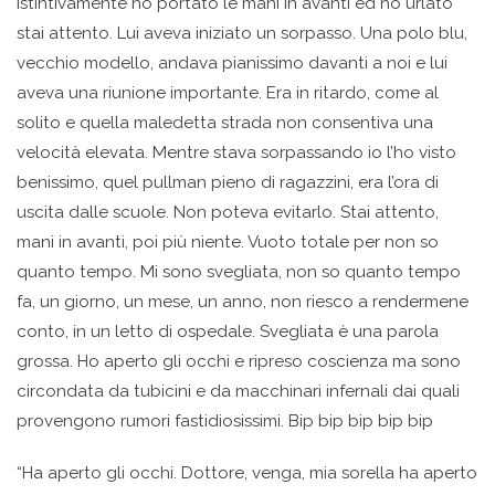
istintivamente ho portato le mani in avanti ed ho urlato
stai attento. Lui aveva iniziato un sorpasso. Una polo blu,
vecchio modello, andava pianissimo davanti a noi e lui
aveva una riunione importante. Era in ritardo, come al
solito e quella maledetta strada non consentiva una
velocità elevata. Mentre stava sorpassando io l’ho visto
benissimo, quel pullman pieno di ragazzini, era l’ora di
uscita dalle scuole. Non poteva evitarlo. Stai attento,
mani in avanti, poi più niente. Vuoto totale per non so
quanto tempo. Mi sono svegliata, non so quanto tempo
fa, un giorno, un mese, un anno, non riesco a rendermene
conto, in un letto di ospedale. Svegliata è una parola
grossa. Ho aperto gli occhi e ripreso coscienza ma sono
circondata da tubicini e da macchinari infernali dai quali
provengono rumori fastidiosissimi. Bip bip bip bip bip
“Ha aperto gli occhi. Dottore, venga, mia sorella ha aperto