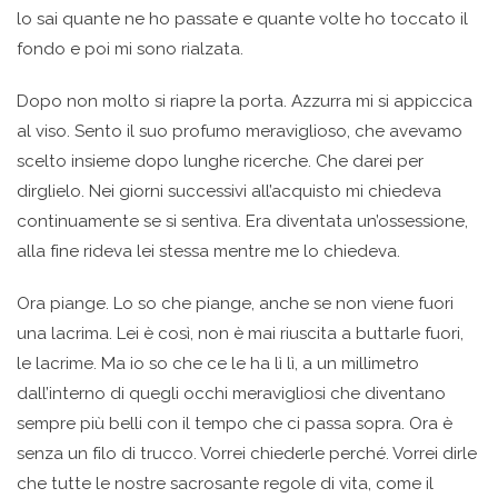
lo sai quante ne ho passate e quante volte ho toccato il
fondo e poi mi sono rialzata.
Dopo non molto si riapre la porta. Azzurra mi si appiccica
al viso. Sento il suo profumo meraviglioso, che avevamo
scelto insieme dopo lunghe ricerche. Che darei per
dirglielo. Nei giorni successivi all’acquisto mi chiedeva
continuamente se si sentiva. Era diventata un’ossessione,
alla fine rideva lei stessa mentre me lo chiedeva.
Ora piange. Lo so che piange, anche se non viene fuori
una lacrima. Lei è così, non è mai riuscita a buttarle fuori,
le lacrime. Ma io so che ce le ha lì lì, a un millimetro
dall’interno di quegli occhi meravigliosi che diventano
sempre più belli con il tempo che ci passa sopra. Ora è
senza un filo di trucco. Vorrei chiederle perché. Vorrei dirle
che tutte le nostre sacrosante regole di vita, come il