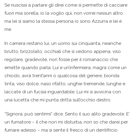
Se riuscissi a parlare gli direi come si permette di cacciare
fuori mia sorella, io la voglio qui, non vorrei nessun altro
ma lei si siamo la stessa persona io sono Azzurra e lei è
me.
In camera restano lui, un uomo sui cinquanta, neanche
brutto, brizzolato, occhiali che si vedono appena, viso
regolare, gradevole, non fosse per il romanaccio che
emette quando parla. Lui e un’infermiera, magra come un
chiodo, avrà trent’anni o qualcosa del genere, bionda
tinta, viso dolce, naso rifatto, unghie tremende, lunghe e
laccate di un fucsia inguardabile. Lui mi si avvicina con
una lucetta che mi punta dritta sull’occhio destro.
“Signora, può sentirmi” dice. Sento il suo alito gradevole. E’
un fumatore – il che non mi disturba, non so che darei per
fumare adesso – ma si sente il fresco di un dentifricio