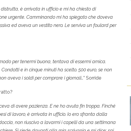
distrutta, è arrivata in ufficio e mi ha chiesto di
one urgente. Camminando mi ha spiegato che doveva
ssiva ed aveva un vestito nero. Le serviva un foulard per
i modo per tenermi buona, tentava di essermi amica.
Condotti e in cinque minuti ha scelto. 500 euro, se non
on aveva i soldi per comprare i giornali…
” Sorride
ratto?
diceva di avere pazienza. E ne ho avuta fin troppa. Finché
i di lavoro, è arrivata in ufficio. Io ero sfranta dalla
doccia, non riuscivo a lavarmi i capelli da una settimana
cchiere. Si siede davanti alla mia scrivania e mi dice: sai