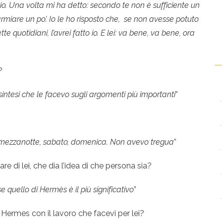
io. Una volta mi ha detto: secondo te non è sufficiente un
rmiare un po’. Io le ho risposto che, se non avesse potuto
e quotidiani, l’avrei fatto io. E lei: va bene, va bene, ora
?
 sintesi che le facevo sugli argomenti più importanti
”
a mezzanotte, sabato, domenica. Non avevo tregua
”
are di lei, che dia l’idea di che persona sia?
se quello di Hermès è il più significativo
”
ermes con il lavoro che facevi per lei?