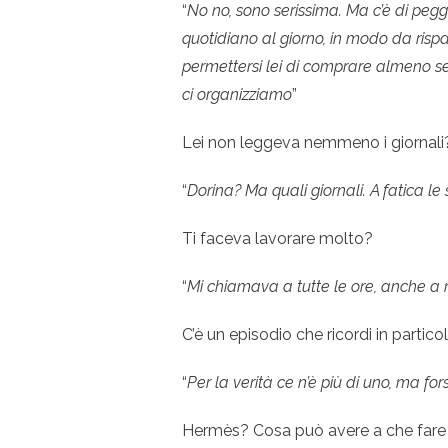
“
No no, sono serissima. Ma c’è di pegg
quotidiano al giorno, in modo da rispa
permettersi lei di comprare almeno sett
ci organizziamo
”
Lei non leggeva nemmeno i giornali
“
Dorina? Ma quali giornali. A fatica le
Ti faceva lavorare molto?
“
Mi chiamava a tutte le ore, anche 
C’è un episodio che ricordi in particol
“
Per la verità ce n’è più di uno, ma for
Hermès? Cosa può avere a che fare H