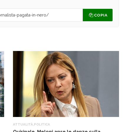
COPIA
ATTUALITÀ
,
POLITICA
A
Quirinale. Meloni apre le danze sulla
R