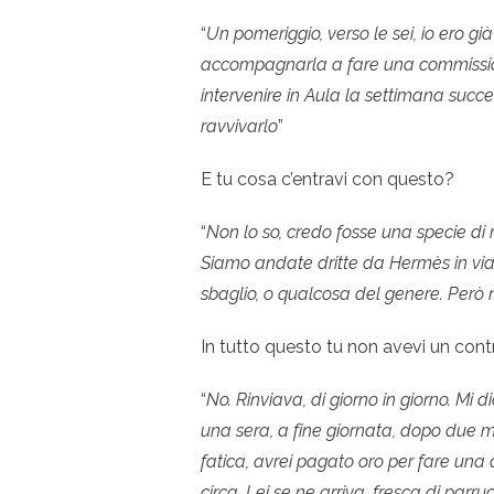
“
Un pomeriggio, verso le sei, io ero già 
accompagnarla a fare una commissi
intervenire in Aula la settimana succe
ravvivarlo
”
E tu cosa c’entravi con questo?
“
Non lo so, credo fosse una specie d
Siamo andate dritte da Hermès in via 
sbaglio, o qualcosa del genere. Però n
In tutto questo tu non avevi un cont
“
No. Rinviava, di giorno in giorno. Mi 
una sera, a fine giornata, dopo due mes
fatica, avrei pagato oro per fare una 
circa. Lei se ne arriva, fresca di parru