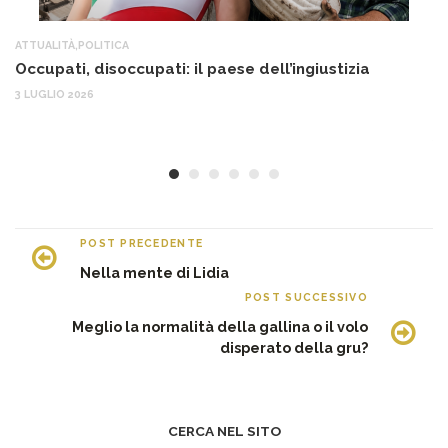
ATTUALITÀ
,
POLITICA
AT
Occupati, disoccupati: il paese dell’ingiustizia
Q
Ma
3 LUGLIO 2026
c
30
POST PRECEDENTE
Nella mente di Lidia
POST SUCCESSIVO
Meglio la normalità della gallina o il volo
disperato della gru?
CERCA NEL SITO