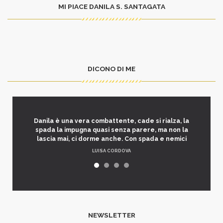
MI PIACE DANILA S. SANTAGATA
DICONO DI ME
Danila è una vera combattente, cade si rialza, la
spada la impugna quasi senza parere, ma non la
lascia mai, ci dorme anche. Con spada e nemici
LUISA CORDOVA
NEWSLETTER