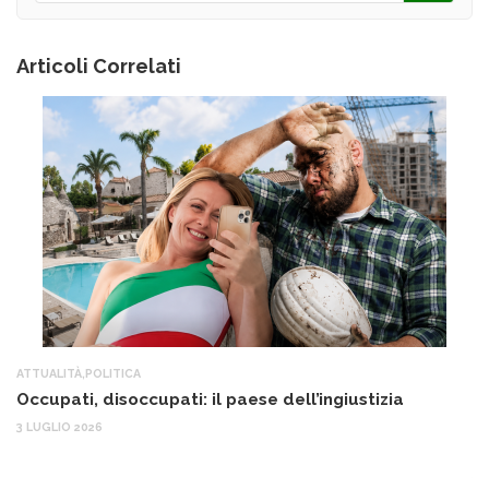
Articoli Correlati
ATTUALITÀ
,
POLITICA
AT
Occupati, disoccupati: il paese dell’ingiustizia
Q
Ma
3 LUGLIO 2026
c
30