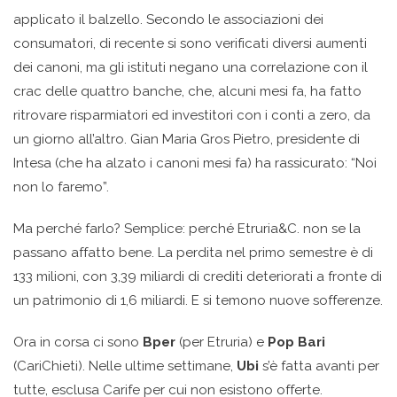
applicato il balzello. Secondo le associazioni dei
consumatori, di recente si sono verificati diversi aumenti
dei canoni, ma gli istituti negano una correlazione con il
crac delle quattro banche, che, alcuni mesi fa, ha fatto
ritrovare risparmiatori ed investitori con i conti a zero, da
un giorno all’altro. Gian Maria Gros Pietro, presidente di
Intesa (che ha alzato i canoni mesi fa) ha rassicurato: “Noi
non lo faremo”.
Ma perché farlo? Semplice: perché Etruria&C. non se la
passano affatto bene. La perdita nel primo semestre è di
133 milioni, con 3,39 miliardi di crediti deteriorati a fronte di
un patrimonio di 1,6 miliardi. E si temono nuove sofferenze.
Ora in corsa ci sono
Bper
(per Etruria) e
Pop Bari
(CariChieti). Nelle ultime settimane,
Ubi
s’è fatta avanti per
tutte, esclusa Carife per cui non esistono offerte.