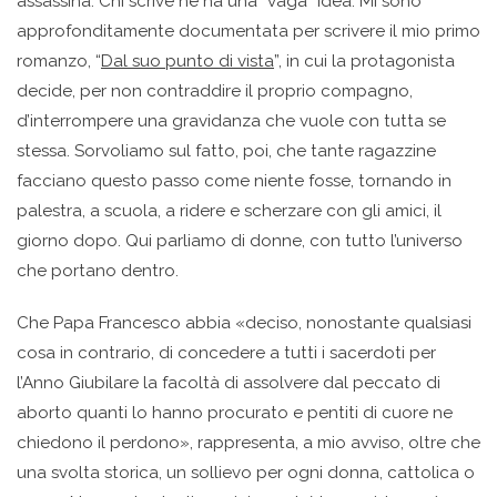
assassina. Chi scrive ne ha una “vaga” idea. Mi sono
approfonditamente documentata per scrivere il mio primo
romanzo, “
Dal suo punto di vista
”, in cui la protagonista
decide, per non contraddire il proprio compagno,
d’interrompere una gravidanza che vuole con tutta se
stessa. Sorvoliamo sul fatto, poi, che tante ragazzine
facciano questo passo come niente fosse, tornando in
palestra, a scuola, a ridere e scherzare con gli amici, il
giorno dopo. Qui parliamo di donne, con tutto l’universo
che portano dentro.
Che Papa Francesco abbia «deciso, nonostante qualsiasi
cosa in contrario, di concedere a tutti i sacerdoti per
l’Anno Giubilare la facoltà di assolvere dal peccato di
aborto quanti lo hanno procurato e pentiti di cuore ne
chiedono il perdono», rappresenta, a mio avviso, oltre che
una svolta storica, un sollievo per ogni donna, cattolica o