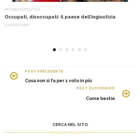
ATTUALITÀ
,
POLITICA
AT
Occupati, disoccupati: il paese dell’ingiustizia
Q
Ma
3 LUGLIO 2026
c
30
POST PRECEDENTE
Cosa non si fa per 1 voto in più
POST SUCCESSIVO
Come bestie
CERCA NEL SITO