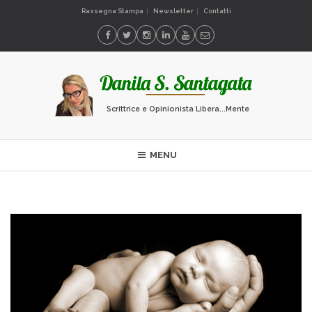
Rassegna Stampa
Newsletter
Contatti
Scrittrice e Opinionista Libera...Mente
MENU