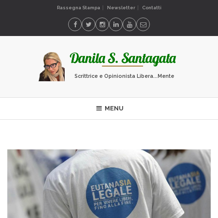
Rassegna Stampa
Newsletter
Contatti
Scrittrice e Opinionista Libera...Mente
MENU