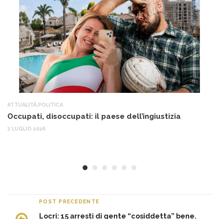
ATTUALITÀ
,
POLITICA
AT
Occupati, disoccupati: il paese dell’ingiustizia
Q
Ma
3 LUGLIO 2026
c
30
POST PRECEDENTE
Locri: 15 arresti di gente “cosiddetta” bene.