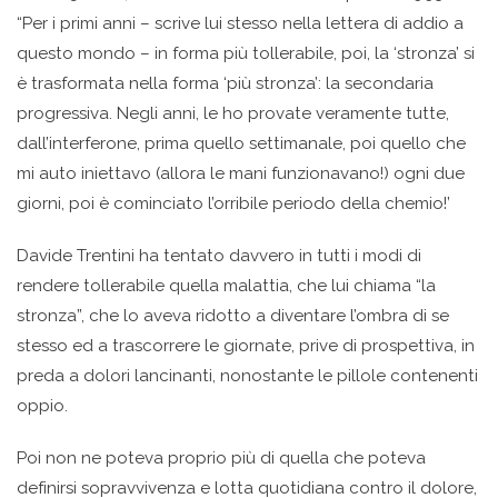
“Per i primi anni – scrive lui stesso nella lettera di addio a
questo mondo – in forma più tollerabile, poi, la ‘stronza’ si
è trasformata nella forma ‘più stronza’: la secondaria
progressiva. Negli anni, le ho provate veramente tutte,
dall’interferone, prima quello settimanale, poi quello che
mi auto iniettavo (allora le mani funzionavano!) ogni due
giorni, poi è cominciato l’orribile periodo della chemio!’
Davide Trentini ha tentato davvero in tutti i modi di
rendere tollerabile quella malattia, che lui chiama “la
stronza”, che lo aveva ridotto a diventare l’ombra di se
stesso ed a trascorrere le giornate, prive di prospettiva, in
preda a dolori lancinanti, nonostante le pillole contenenti
oppio.
Poi non ne poteva proprio più di quella che poteva
definirsi sopravvivenza e lotta quotidiana contro il dolore,