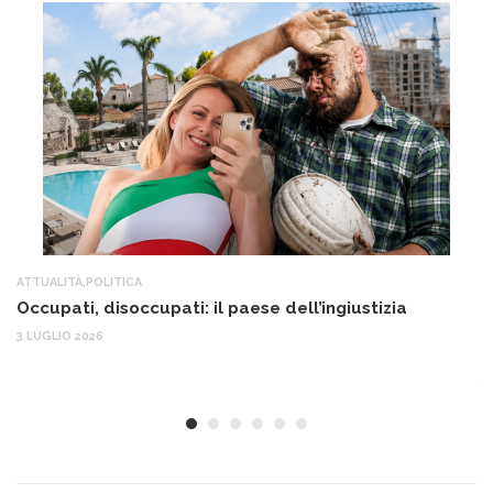
ATTUALITÀ
,
POLITICA
AT
Occupati, disoccupati: il paese dell’ingiustizia
Q
Ma
3 LUGLIO 2026
c
30