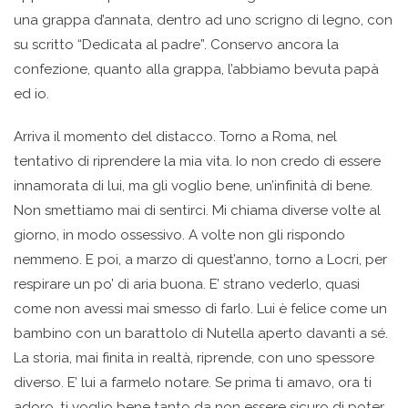
una grappa d’annata, dentro ad uno scrigno di legno, con
su scritto “Dedicata al padre”. Conservo ancora la
confezione, quanto alla grappa, l’abbiamo bevuta papà
ed io.
Arriva il momento del distacco. Torno a Roma, nel
tentativo di riprendere la mia vita. Io non credo di essere
innamorata di lui, ma gli voglio bene, un’infinità di bene.
Non smettiamo mai di sentirci. Mi chiama diverse volte al
giorno, in modo ossessivo. A volte non gli rispondo
nemmeno. E poi, a marzo di quest’anno, torno a Locri, per
respirare un po’ di aria buona. E’ strano vederlo, quasi
come non avessi mai smesso di farlo. Lui è felice come un
bambino con un barattolo di Nutella aperto davanti a sé.
La storia, mai finita in realtà, riprende, con uno spessore
diverso. E’ lui a farmelo notare. Se prima ti amavo, ora ti
adoro, ti voglio bene tanto da non essere sicuro di poter