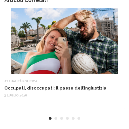
Articoli Correlati
ATTUALITÀ
,
POLITICA
AT
Occupati, disoccupati: il paese dell’ingiustizia
Q
Ma
3 LUGLIO 2026
c
30