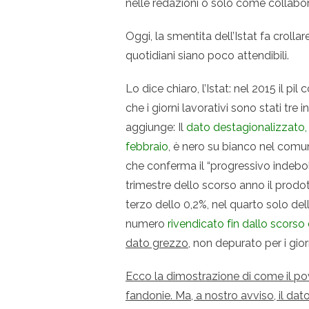
nelle redazioni o solo come collaborat
Oggi, la smentita dell’Istat fa crolla
quotidiani siano poco attendibili.
Lo dice chiaro, l’Istat: nel 2015 il pi
che i giorni lavorativi sono stati tre
aggiunge: Il
dato destagionalizzato, p
febbraio
, è nero su bianco nel comun
che conferma il “progressivo indebol
trimestre dello scorso anno il prodo
terzo dello 0,2%, nel quarto solo del
numero
rivendicato fin dallo scors
dato grezzo
, non depurato per i giorn
Ecco la dimostrazione di come il pove
fandonie. Ma, a nostro avviso, il dato