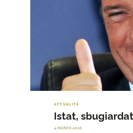
ATTUALITÀ
Istat, sbugiardat
4 MARZO 2016