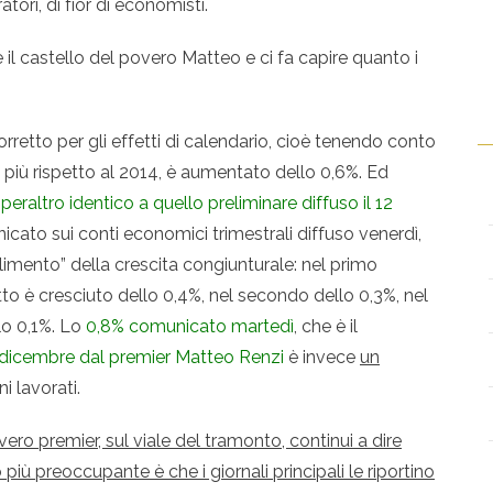
ori, di fior di economisti.
re il castello del povero Matteo e ci fa capire quanto i
l corretto per gli effetti di calendario, cioè tenendo conto
 in più rispetto al 2014, è aumentato dello 0,6%. Ed
eraltro identico a quello preliminare diffuso il 12
icato sui conti economici trimestrali diffuso venerdì,
imento” della crescita congiunturale: nel primo
tto è cresciuto dello 0,4%, nel secondo dello 0,3%, nel
lo 0,1%. Lo
0,8% comunicato martedì
, che è il
o dicembre dal premier
Matteo Renzi
è invece
un
i lavorati.
ro premier, sul viale del tramonto, continui a dire
 più preoccupante è che i giornali principali le riportino