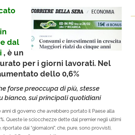
cato
in
e dal
i
, è un
rato per i giorni lavorati. Nel
è aumentato dello 0,6%
he forse preoccupa di più, stesse
u bianco, sui principali quotidiani
due anni di governo che avrebbero portato il Paese alla
,8%. Queste le sciocchezze dette dal premier negli ultimi
riportate dai “giornaloni”, che, pure, sono provvisti,