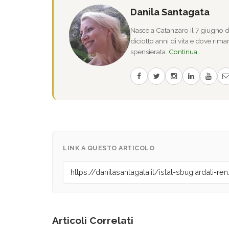
Danila Santagata
Nasce a Catanzaro il 7 giugno de
diciotto anni di vita e dove riman
spensierata.
Continua...
LINK A QUESTO ARTICOLO
Articoli Correlati