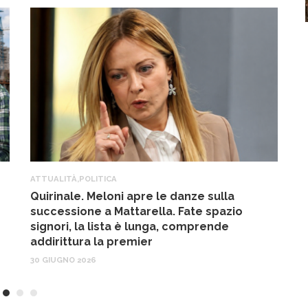
ATTUALITÀ
,
POLITICA
A
Quirinale. Meloni apre le danze sulla
R
successione a Mattarella. Fate spazio
f
signori, la lista è lunga, comprende
17
addirittura la premier
30 GIUGNO 2026