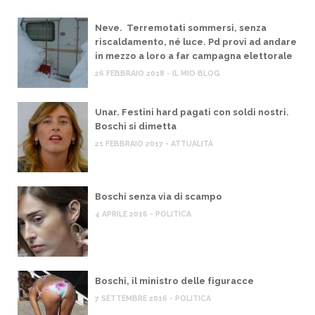
Neve. Terremotati sommersi, senza
riscaldamento, né luce. Pd provi ad andare
in mezzo a loro a far campagna elettorale
26 FEBBRAIO 2018 - IL MIO BLOG
Unar. Festini hard pagati con soldi nostri.
Boschi si dimetta
21 FEBBRAIO 2017 - ATTUALITÀ
Boschi senza via di scampo
4 APRILE 2016 - POLITICA
Boschi, il ministro delle figuracce
7 SETTEMBRE 2016 - POLITICA