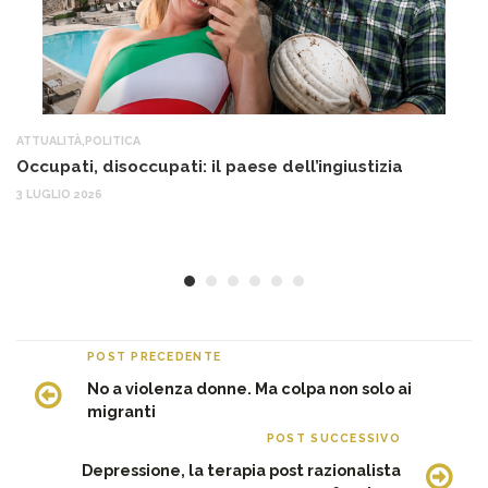
ATTUALITÀ
,
POLITICA
AT
Occupati, disoccupati: il paese dell’ingiustizia
Q
Ma
3 LUGLIO 2026
c
30
POST PRECEDENTE
No a violenza donne. Ma colpa non solo ai
migranti
POST SUCCESSIVO
Depressione, la terapia post razionalista