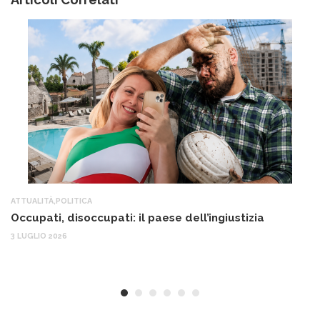
ATTUALITÀ
,
POLITICA
AT
Occupati, disoccupati: il paese dell’ingiustizia
Q
Ma
3 LUGLIO 2026
c
30