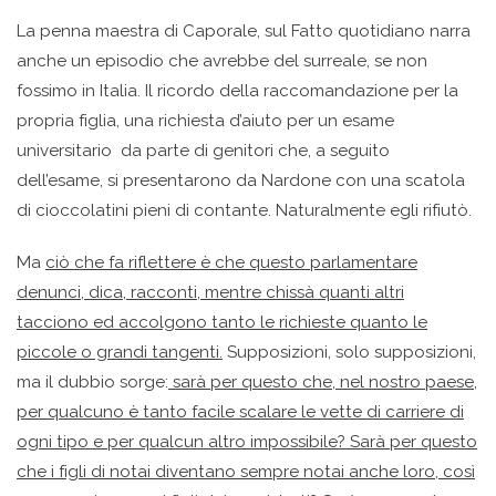
La penna maestra di Caporale, sul Fatto quotidiano narra
anche un episodio che avrebbe del surreale, se non
fossimo in Italia. Il ricordo della raccomandazione per la
propria figlia, una richiesta d’aiuto per un esame
universitario da parte di genitori che, a seguito
dell’esame, si presentarono da Nardone con una scatola
di cioccolatini pieni di contante. Naturalmente egli rifiutò.
Ma
ciò che fa riflettere è che questo parlamentare
denunci, dica, racconti, mentre chissà quanti altri
tacciono ed accolgono tanto le richieste quanto le
piccole o grandi tangenti.
Supposizioni, solo supposizioni,
ma il dubbio sorge:
sarà per questo che, nel nostro paese,
per qualcuno è tanto facile scalare le vette di carriere di
ogni tipo e per qualcun altro impossibile? Sarà per questo
che i figli di notai diventano sempre notai anche loro, così