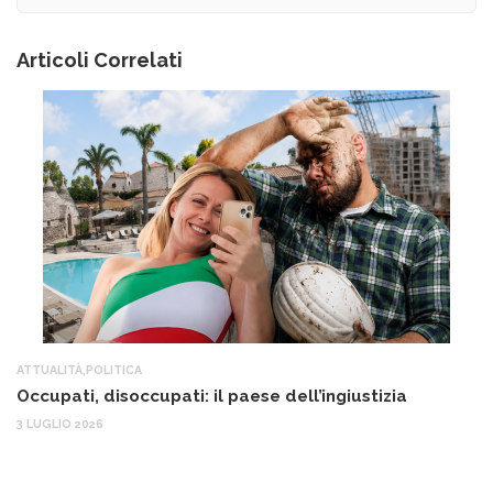
Articoli Correlati
ATTUALITÀ
,
POLITICA
AT
Occupati, disoccupati: il paese dell’ingiustizia
Q
Ma
3 LUGLIO 2026
c
30