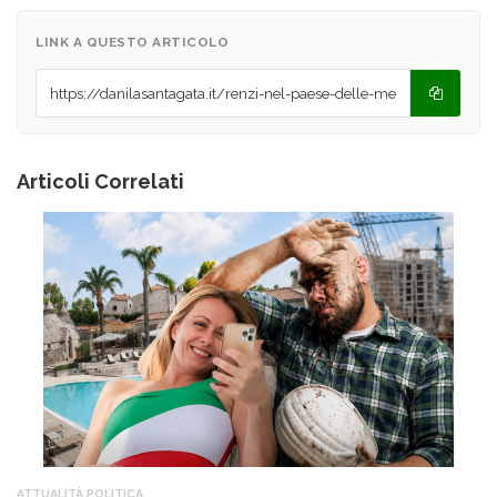
LINK A QUESTO ARTICOLO
Articoli Correlati
ATTUALITÀ
,
POLITICA
AT