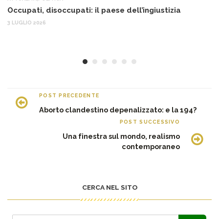
Occupati, disoccupati: il paese dell’ingiustizia
Q
Ma
3 LUGLIO 2026
c
30
POST PRECEDENTE
Aborto clandestino depenalizzato: e la 194?
POST SUCCESSIVO
Una finestra sul mondo, realismo
contemporaneo
CERCA NEL SITO