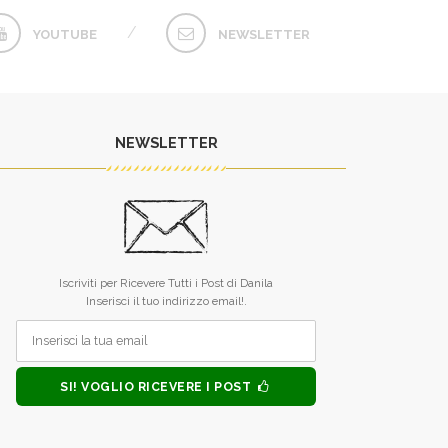
YOUTUBE
NEWSLETTER
NEWSLETTER
L’unico difetto dei tuoi libri è che
Raramente qualc
finiscono troppo presto.
qualcosa dai dicio
Iscriviti per Ricevere Tutti i Post di Danila
sei riuscita. 
MONICA ALLEGRUCCI
Inserisci il tuo indirizzo email!.
guardare nel fo
anima, mi hai inse
forza, tu, piccol
MONICA 
SI! VOGLIO RICEVERE I POST