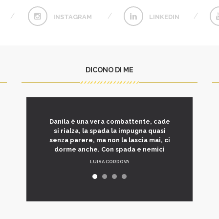
INSTAGRAM
LINKEDIN
DICONO DI ME
Danila è una vera combattente, cade
si rialza, la spada la impugna quasi
senza parere, ma non la lascia mai, ci
dorme anche. Con spada e nemici
LUISA CORDOVA