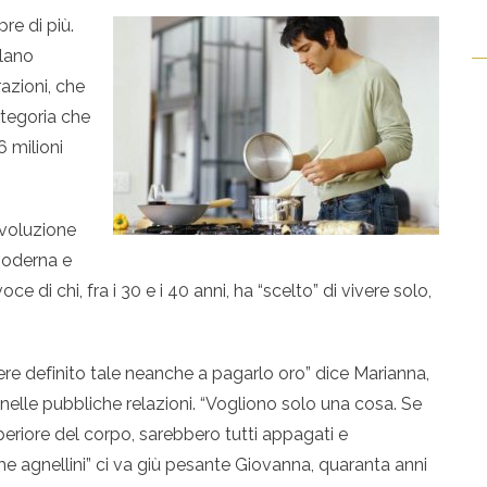
e di più.
alano
azioni, che
ategoria che
6 milioni
ivoluzione
moderna e
ce di chi, fra i 30 e i 40 anni, ha “scelto” di vivere solo,
re definito tale neanche a pagarlo oro” dice Marianna,
nelle pubbliche relazioni. “Vogliono solo una cosa. Se
eriore del corpo, sarebbero tutti appagati e
me agnellini” ci va giù pesante Giovanna, quaranta anni