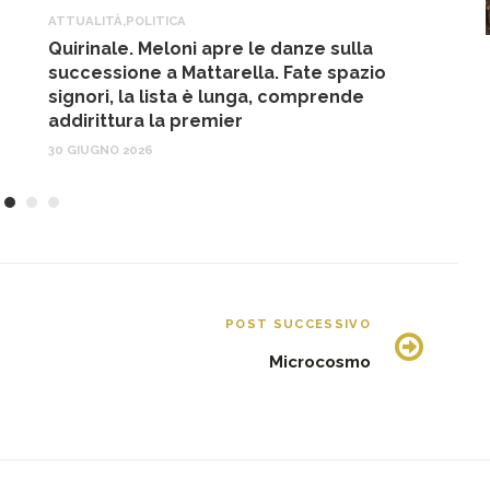
ATTUALITÀ
,
POLITICA
A
Quirinale. Meloni apre le danze sulla
R
successione a Mattarella. Fate spazio
f
signori, la lista è lunga, comprende
17
addirittura la premier
30 GIUGNO 2026
POST SUCCESSIVO
Microcosmo