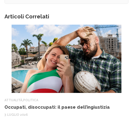
Articoli Correlati
ATTUALITÀ
,
POLITICA
AT
Occupati, disoccupati: il paese dell’ingiustizia
Q
Ma
3 LUGLIO 2026
c
30