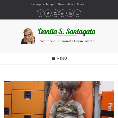
Rassegna Stampa
Newsletter
Contatti
Scrittrice e Opinionista Libera...Mente
MENU