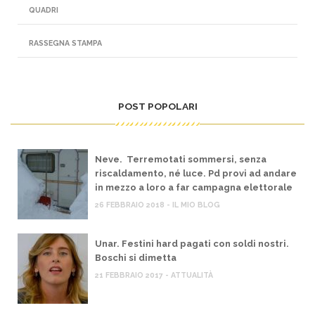
QUADRI
RASSEGNA STAMPA
POST POPOLARI
Neve. Terremotati sommersi, senza
riscaldamento, né luce. Pd provi ad andare
in mezzo a loro a far campagna elettorale
26 FEBBRAIO 2018 - IL MIO BLOG
Unar. Festini hard pagati con soldi nostri.
Boschi si dimetta
21 FEBBRAIO 2017 - ATTUALITÀ