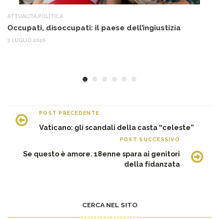
ATTUALITÀ
,
POLITICA
AT
Occupati, disoccupati: il paese dell’ingiustizia
Q
Ma
3 LUGLIO 2026
c
30
POST PRECEDENTE
Vaticano: gli scandali della casta “celeste”
POST SUCCESSIVO
Se questo è amore. 18enne spara ai genitori
della fidanzata
CERCA NEL SITO