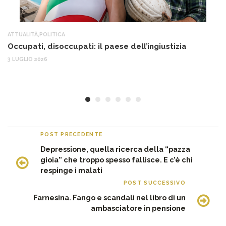
ATTUALITÀ
,
POLITICA
AT
Occupati, disoccupati: il paese dell’ingiustizia
Q
Ma
3 LUGLIO 2026
c
30
POST PRECEDENTE
Depressione, quella ricerca della “pazza
gioia” che troppo spesso fallisce. E c’è chi
respinge i malati
POST SUCCESSIVO
Farnesina. Fango e scandali nel libro di un
ambasciatore in pensione