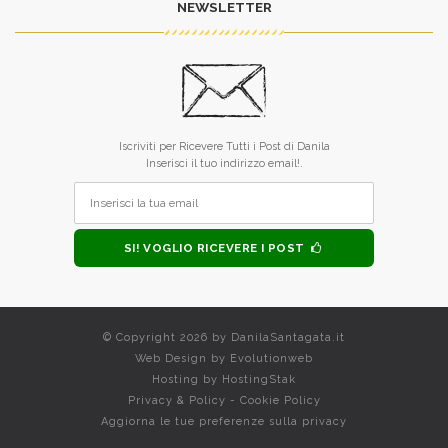
NEWSLETTER
Iscriviti per Ricevere Tutti i Post di Danila
Inserisci il tuo indirizzo email!.
SI! VOGLIO RICEVERE I POST
© Copyright 2026 by
DanilaSantagata.it
Web Design by
Evolutionweb
Hosting by
HostingStak
Privacy & Policy
-
Cookie Policy
Aggiorna le tue preferenze sulla privacy