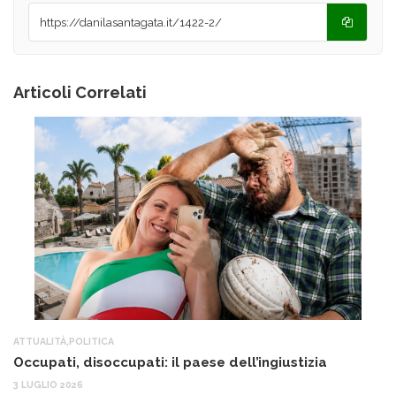
Articoli Correlati
ATTUALITÀ
,
POLITICA
AT
Occupati, disoccupati: il paese dell’ingiustizia
Q
Ma
3 LUGLIO 2026