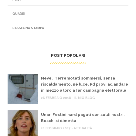
QUADRI
RASSEGNA STAMPA
POST POPOLARI
Neve. Terremotati sommersi, senza
riscaldamento, né luce. Pd provi ad andare
in mezzo a loro a far campagna elettorale
26 FEBBRAIO 2018 - IL MIO BLOG
Unar. Festini hard pagati con soldi nostri.
Boschi si dimetta
21 FEBBRAIO 2017 - ATTUALITÀ