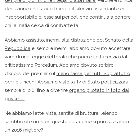
sempre di più i fili che li legano alla mafia.
Perché è l’unica
deduzione che si può trarre dal silenzio assordante ed
insopportabile di esse sui pericoli che continua a correre
chi la mafia cerca di combatterla.
Abbiamo assistito, inermi, alla
distruzione del Senato della
Repubblica
e, sempre inermi, abbiamo dovuto accettare il
varo di una
legge elettorale che poco si differenzia dal
criticatissimo Porcellum
. Abbiamo dovuto sorbirci i
discorsi del premier sul
meno tasse per tutti. Soprattutto
per i più ricchi!
Abbiamo visto
la Tv di Stato
politicizzarsi
sempre di più, fino a divenire
organo pilotato in toto dal
governo.
Ne abbiamo lette, viste, sentite di brutture, l’elenco
sarebbe eterno. Con queste basi come si può sperare in
un 2016 migliore?