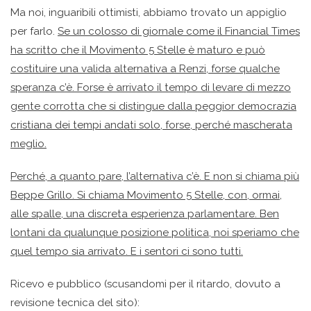
Ma noi, inguaribili ottimisti, abbiamo trovato un appiglio
per farlo.
Se un colosso di giornale come il Financial Times
ha scritto che il Movimento 5 Stelle è maturo e può
costituire una valida alternativa a Renzi, forse qualche
speranza c’è. Forse è arrivato il tempo di levare di mezzo
gente corrotta che si distingue dalla peggior democrazia
cristiana dei tempi andati solo, forse, perché mascherata
meglio.
Perché, a quanto pare, l’alternativa c’è. E non si chiama più
Beppe Grillo. Si chiama Movimento 5 Stelle, con, ormai,
alle spalle, una discreta esperienza parlamentare. Ben
lontani da qualunque posizione politica, noi speriamo che
quel tempo sia arrivato. E i sentori ci sono tutti.
Ricevo e pubblico (scusandomi per il ritardo, dovuto a
revisione tecnica del sito):