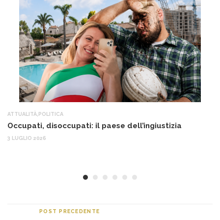
ATTUALITÀ
,
POLITICA
AT
Occupati, disoccupati: il paese dell’ingiustizia
Q
Ma
3 LUGLIO 2026
c
30
POST PRECEDENTE