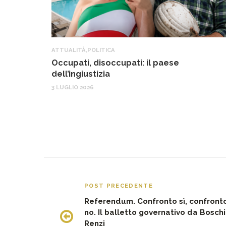
ATTUALITÀ
,
POLITICA
Occupati, disoccupati: il paese
dell’ingiustizia
3 LUGLIO 2026
POST PRECEDENTE
Referendum. Confronto sì, confront
no. Il balletto governativo da Boschi
Renzi