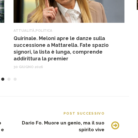
ATTUALITÀ
,
POLITICA
A
Quirinale. Meloni apre le danze sulla
R
successione a Mattarella. Fate spazio
f
signori, la lista è lunga, comprende
17
addirittura la premier
30 GIUGNO 2026
POST SUCCESSIVO
o
Dario Fo. Muore un genio, ma il suo
 e
spirito vive