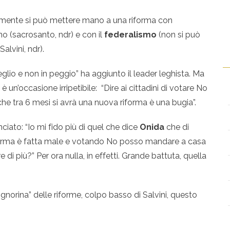
eriamente si può mettere mano a una riforma con
no (sacrosanto, ndr) e con il
federalismo
(non si può
lvini, ndr).
glio e non in peggio” ha aggiunto il leader leghista. Ma
è un’occasione irripetibile: “Dire ai cittadini di votare No
he tra 6 mesi si avrà una nuova riforma è una bugia”.
nciato: “Io mi fido più di quel che dice
Onida
che di
forma è fatta male e votando No posso mandare a casa
 di più?” Per ora nulla, in effetti. Grande battuta, quella
signorina” delle riforme, colpo basso di Salvini, questo