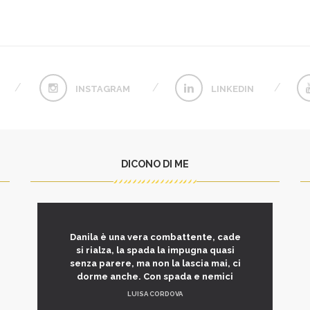
INSTAGRAM
LINKEDIN
DICONO DI ME
Danila è una vera combattente, cade
si rialza, la spada la impugna quasi
senza parere, ma non la lascia mai, ci
dorme anche. Con spada e nemici
LUISA CORDOVA