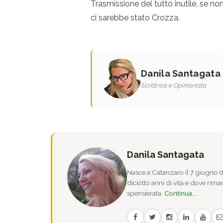
Trasmissione del tutto inutile, se non
ci sarebbe stato Crozza.
Danila Santagata
Scrittrice e Opinionista
Danila Santagata
Nasce a Catanzaro il 7 giugno de
diciotto anni di vita e dove riman
spensierata.
Continua...