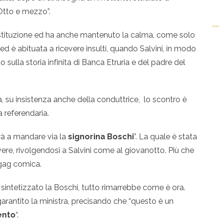
“Otto e mezzo”.
 Costituzione ed ha anche mantenuto la calma, come solo
 ed è abituata a ricevere insulti, quando Salvini, in modo
o sulla storia infinita di Banca Etruria e del padre del
, su insistenza anche della conduttrice, lo scontro è
a referendaria.
irà a mandare via la
signorina Boschi
”. La quale è stata
vere, rivolgendosi a Salvini come al giovanotto. Più che
 gag comica.
a sintetizzato la Boschi, tutto rimarrebbe come è ora.
garantito la ministra, precisando che “questo è un
ento
“.