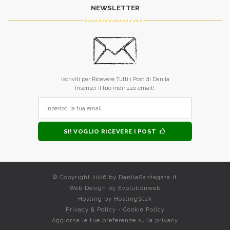
NEWSLETTER
Iscriviti per Ricevere Tutti i Post di Danila
Inserisci il tuo indirizzo email!.
SI! VOGLIO RICEVERE I POST
© Copyright 2026 by
DanilaSantagata.it
Web Design by
Evolutionweb
Hosting by
HostingStak
Privacy & Policy
-
Cookie Policy
Aggiorna le tue preferenze sulla privacy