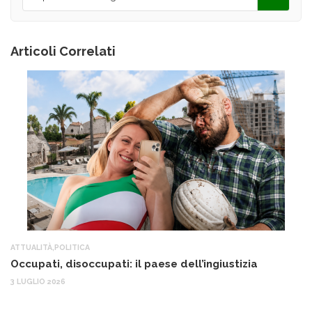
Articoli Correlati
ATTUALITÀ
,
POLITICA
AT
Occupati, disoccupati: il paese dell’ingiustizia
Q
Ma
3 LUGLIO 2026
c
30