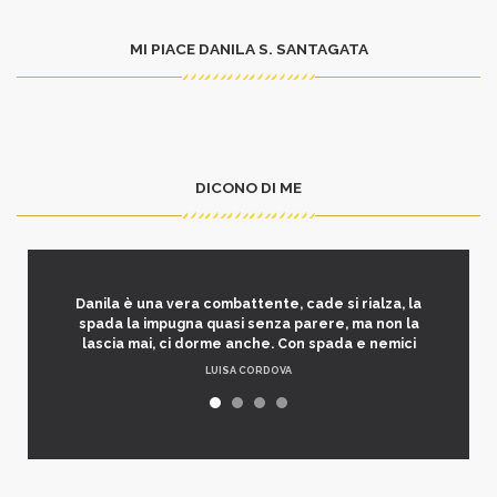
MI PIACE DANILA S. SANTAGATA
DICONO DI ME
Danila è una vera combattente, cade si rialza, la
spada la impugna quasi senza parere, ma non la
lascia mai, ci dorme anche. Con spada e nemici
LUISA CORDOVA