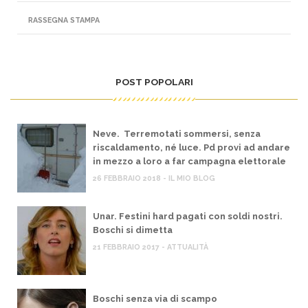
RASSEGNA STAMPA
POST POPOLARI
Neve. Terremotati sommersi, senza
riscaldamento, né luce. Pd provi ad andare
in mezzo a loro a far campagna elettorale
26 FEBBRAIO 2018 - IL MIO BLOG
Unar. Festini hard pagati con soldi nostri.
Boschi si dimetta
21 FEBBRAIO 2017 - ATTUALITÀ
Boschi senza via di scampo