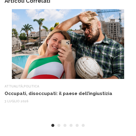
Articoli Correlati
ATTUALITÀ
,
POLITICA
AT
Occupati, disoccupati: il paese dell’ingiustizia
Q
Ma
3 LUGLIO 2026
c
30