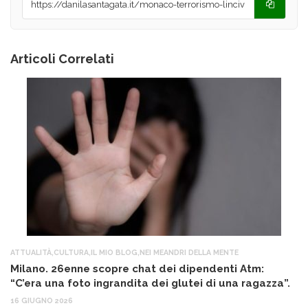
Articoli Correlati
ATTUALITÀ
,
CULTURA
,
IL MIO BLOG
,
NEI MEANDRI DELLA MENTE
AT
Milano. 26enne scopre chat dei dipendenti Atm:
T
“C’era una foto ingrandita dei glutei di una ragazza”.
12
16 GIUGNO 2026