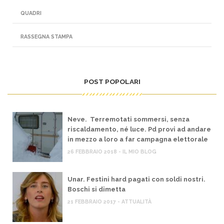
QUADRI
RASSEGNA STAMPA
POST POPOLARI
Neve. Terremotati sommersi, senza
riscaldamento, né luce. Pd provi ad andare
in mezzo a loro a far campagna elettorale
26 FEBBRAIO 2018 - IL MIO BLOG
Unar. Festini hard pagati con soldi nostri.
Boschi si dimetta
21 FEBBRAIO 2017 - ATTUALITÀ