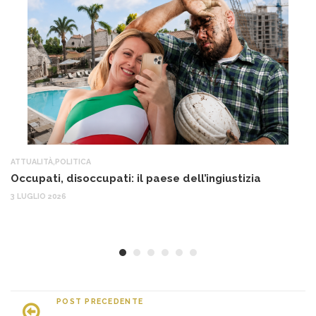
ATTUALITÀ
,
POLITICA
AT
Occupati, disoccupati: il paese dell’ingiustizia
Q
Ma
3 LUGLIO 2026
c
30
POST PRECEDENTE