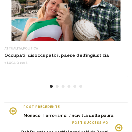
ATTUALITÀ
,
POLITICA
AT
Occupati, disoccupati: il paese dell’ingiustizia
Q
Ma
3 LUGLIO 2026
c
30
POST PRECEDENTE
Monaco. Terrorismo: l’inciviltà della paura
POST SUCCESSIVO