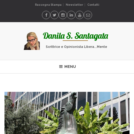
Rassegna Stampa
Newsletter
Contatti
Scrittrice e Opinionista Libera...Mente
MENU