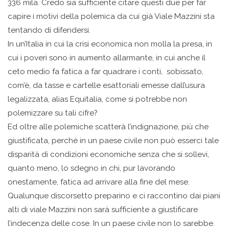
336 mila. Credo sia sufficiente citare questi due per far
capire i motivi della polemica da cui già Viale Mazzini sta
tentando di difendersi.
In un’Italia in cui la crisi economica non molla la presa, in
cui i poveri sono in aumento allarmante, in cui anche il
ceto medio fa fatica a far quadrare i conti, sobissato,
com’è, da tasse e cartelle esattoriali emesse dall’usura
legalizzata, alias Equitalia, come si potrebbe non
polemizzare su tali cifre?
Ed oltre alle polemiche scatterà l’indignazione, più che
giustificata, perché in un paese civile non può esserci tale
disparità di condizioni economiche senza che si sollevi,
quanto meno, lo sdegno in chi, pur lavorando
onestamente, fatica ad arrivare alla fine del mese.
Qualunque discorsetto preparino e ci raccontino dai piani
alti di viale Mazzini non sarà sufficiente a giustificare
l’indecenza delle cose. In un paese civile non lo sarebbe.