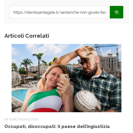
Articoli Correlati
ATTUALITÀ
,
POLITICA
AT
Occupati, disoccupati: il paese dell’ingiustizia
Q
Ma