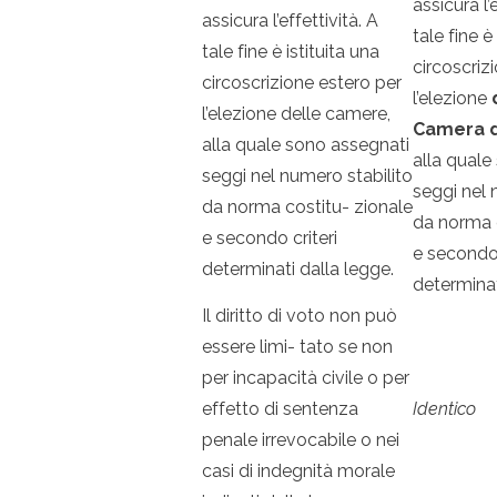
assicura l’
assicura l’effettività. A
tale fine è
tale fine è istituita una
circoscriz
circoscrizione estero per
l’elezione
l’elezione delle camere,
Camera d
alla quale sono assegnati
alla quale
seggi nel numero stabilito
seggi nel 
da norma costitu- zionale
da norma 
e secondo criteri
e secondo 
determinati dalla legge.
determinat
Il diritto di voto non può
essere limi- tato se non
per incapacità civile o per
effetto di sentenza
Identico
penale irrevocabile o nei
casi di indegnità morale