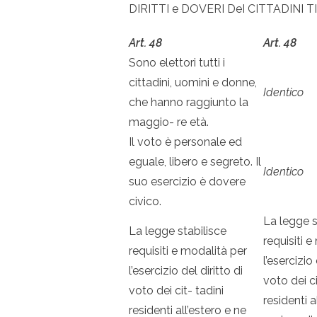
DIRITTI e DOVERI DeI CITTADINI T
Art. 48
Art. 48
Sono elettori tutti i
cittadini, uomini e donne,
Identico
che hanno raggiunto la
maggio- re età.
Il voto è personale ed
eguale, libero e segreto. Il
Identico
suo esercizio è dovere
civico.
La legge s
La legge stabilisce
requisiti 
requisiti e modalità per
l’esercizio 
l’esercizio del diritto di
voto dei ci
voto dei cit- tadini
residenti a
residenti all’estero e ne