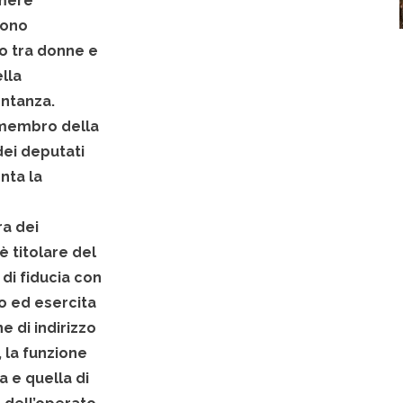
mere
ono
rio tra donne e
lla
ntanza.
membro della
dei
deputati
nta la
a dei
è titolare del
di fiducia con
o ed esercita
ne di indirizzo
, la funzione
va e quella di