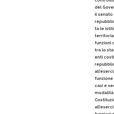
controllo
del Gove
il senato
repubbli
ta le isti
territori
funzioni 
tra lo sta
enti costi
repubbli
all’eserci
funzione 
casi e s
modalità 
Costituz
all’eserc