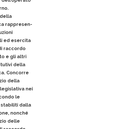
 dell’operato
rno.
 della
ca rappresen-
tuzioni
ali ed esercita
di raccordo
to e gli altri
tutivi della
ca. Concorre
zio della
legislativa nei
econdo le
stabiliti dalla
ione, nonché
izio delle