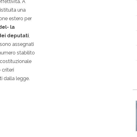
effettività. A
 istituita una
ione estero per
del- la
ei deputati
,
 sono assegnati
numero stabilito
costituzionale
criteri
i dalla legge.