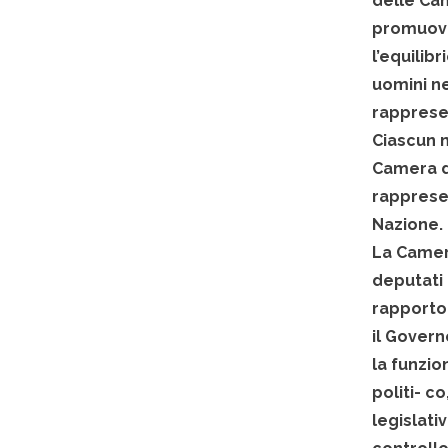
delle Ca
promuov
l’equilib
uomini ne
rapprese
Ciascun 
Camera 
rapprese
Nazione.
La Camer
deputati 
rapporto 
il Govern
la funzio
politi-
co
legislati