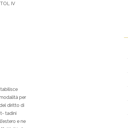
ITOL IV
tabilisce
e modalità per
del diritto di
t- tadini
ll’estero e ne