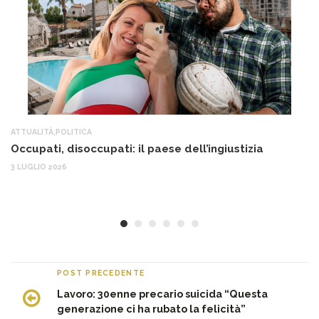
ATTUALITÀ
,
POLITICA
AT
Occupati, disoccupati: il paese dell’ingiustizia
Q
Ma
3 LUGLIO 2026
c
30
POST PRECEDENTE
Lavoro: 30enne precario suicida “Questa
generazione ci ha rubato la felicità”