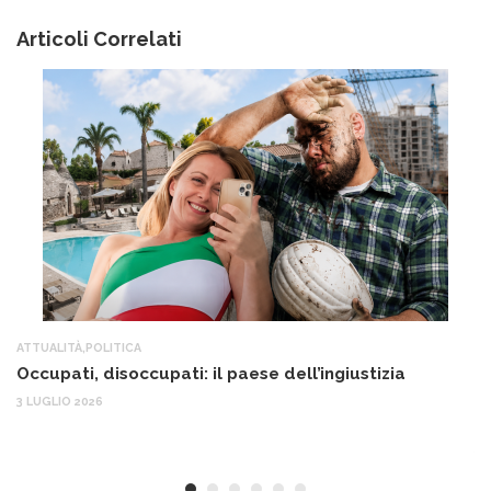
Articoli Correlati
ATTUALITÀ
,
POLITICA
AT
Occupati, disoccupati: il paese dell’ingiustizia
Q
Ma
3 LUGLIO 2026
c
30