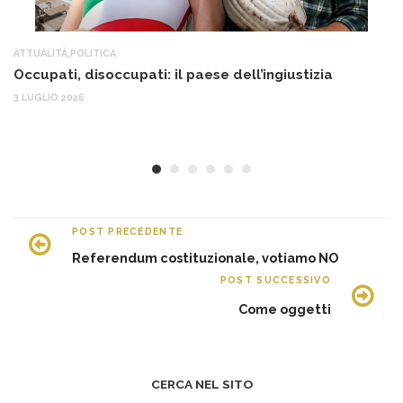
ATTUALITÀ
,
POLITICA
AT
Occupati, disoccupati: il paese dell’ingiustizia
Q
Ma
3 LUGLIO 2026
c
30
POST PRECEDENTE
Referendum costituzionale, votiamo NO
POST SUCCESSIVO
Come oggetti
CERCA NEL SITO