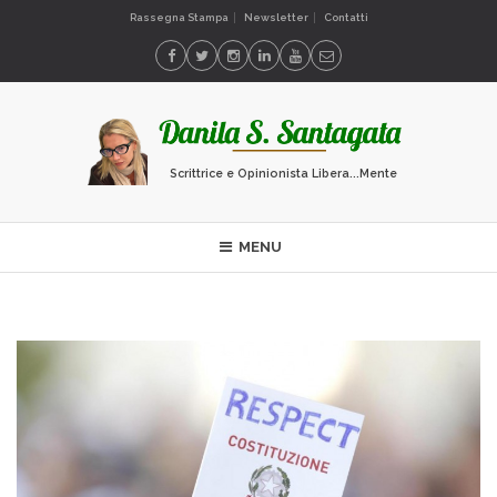
Rassegna Stampa
Newsletter
Contatti
Scrittrice e Opinionista Libera...Mente
MENU