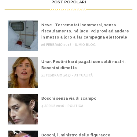
POST POPOLARI
Neve. Terremotati sommersi, senza
riscaldamento, né luce. Pd provi ad andare
in mezzo a loro a far campagna elettorale
26 FEBBRAIO 2018 - IL MIO BLOG
Unar. Festini hard pagati con soldi nostri.
Boschi si dimetta
21 FEBBRAIO 2017 - ATTUALITÀ
Boschi senza via di scampo
4 APRILE 2016 - POLITICA
Boschi, il ministro delle figuracce