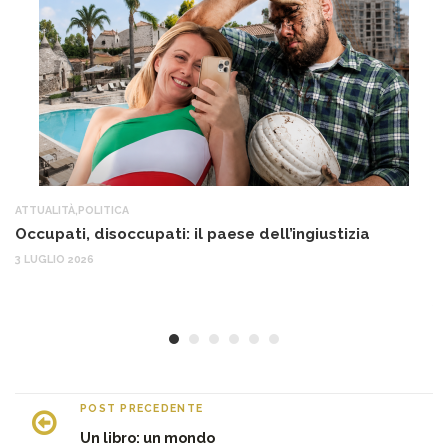
ATTUALITÀ
,
POLITICA
AT
Occupati, disoccupati: il paese dell’ingiustizia
Q
Ma
3 LUGLIO 2026
c
30
POST PRECEDENTE
Un libro: un mondo