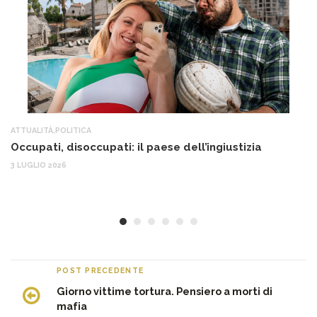
ATTUALITÀ
,
POLITICA
AT
Occupati, disoccupati: il paese dell’ingiustizia
Q
Ma
3 LUGLIO 2026
c
30
POST PRECEDENTE
Giorno vittime tortura. Pensiero a morti di
mafia