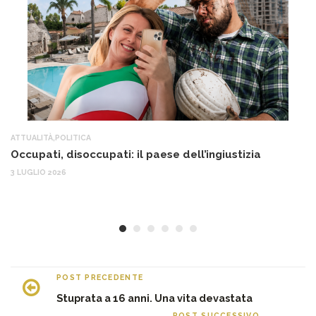
ATTUALITÀ
,
POLITICA
AT
Occupati, disoccupati: il paese dell’ingiustizia
Q
Ma
3 LUGLIO 2026
c
30
POST PRECEDENTE
Stuprata a 16 anni. Una vita devastata
POST SUCCESSIVO