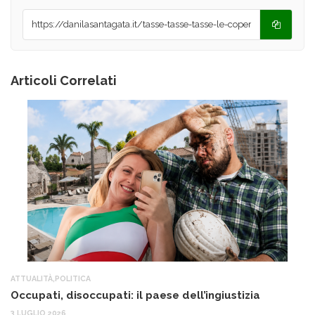
Articoli Correlati
ATTUALITÀ
,
POLITICA
AT
Occupati, disoccupati: il paese dell’ingiustizia
Q
Ma
3 LUGLIO 2026