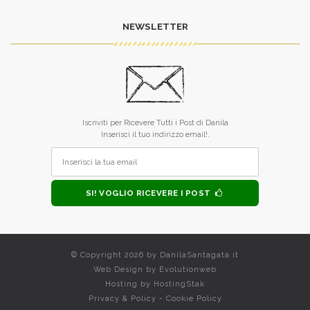
NEWSLETTER
Iscriviti per Ricevere Tutti i Post di Danila
Inserisci il tuo indirizzo email!.
SI! VOGLIO RICEVERE I POST
© Copyright 2026 by
DanilaSantagata.it
Web Design by
Evolutionweb
Hosting by
HostingStak
Privacy & Policy
-
Cookie Policy