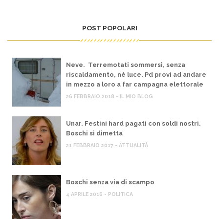
POST POPOLARI
Neve. Terremotati sommersi, senza
riscaldamento, né luce. Pd provi ad andare
in mezzo a loro a far campagna elettorale
26 FEBBRAIO 2018 - IL MIO BLOG
Unar. Festini hard pagati con soldi nostri.
Boschi si dimetta
21 FEBBRAIO 2017 - ATTUALITÀ
Boschi senza via di scampo
4 APRILE 2016 - POLITICA