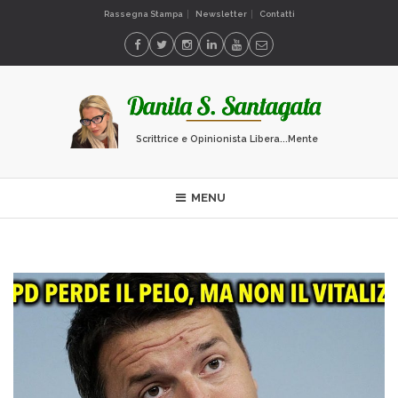
Rassegna Stampa
Newsletter
Contatti
Scrittrice e Opinionista Libera...Mente
MENU