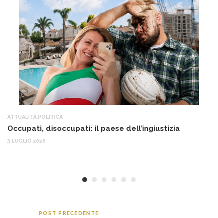
ATTUALITÀ
,
POLITICA
AT
Occupati, disoccupati: il paese dell’ingiustizia
Q
Ma
3 LUGLIO 2026
c
30
POST PRECEDENTE