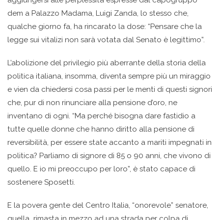
aggiungersi alle perplessità espresse dal capogruppo
dem a Palazzo Madama, Luigi Zanda, lo stesso che,
qualche giorno fa, ha rincarato la dose: “Pensare che la
legge sui vitalizi non sarà votata dal Senato è legittimo”.
L’abolizione del privilegio più aberrante della storia della
politica italiana, insomma, diventa sempre più un miraggio
e vien da chiedersi cosa passi per le menti di questi signori
che, pur di non rinunciare alla pensione d’oro, ne
inventano di ogni. “Ma perché bisogna dare fastidio a
tutte quelle donne che hanno diritto alla pensione di
reversibilità, per essere state accanto a mariti impegnati in
politica? Parliamo di signore di 85 o 90 anni, che vivono di
quello. E io mi preoccupo per loro”, è stato capace di
sostenere Sposetti.
E la povera gente del Centro Italia, “onorevole” senatore,
quella rimasta in mezzo ad una strada per colpa di