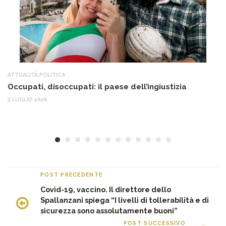
ATTUALITÀ
,
POLITICA
AT
Occupati, disoccupati: il paese dell’ingiustizia
Q
Ma
3 LUGLIO 2026
c
30
POST PRECEDENTE
Covid-19, vaccino. Il direttore dello
Spallanzani spiega “I livelli di tollerabilità e di
sicurezza sono assolutamente buoni”
POST SUCCESSIVO