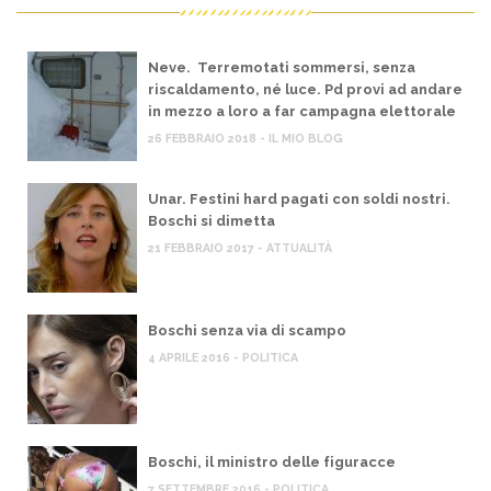
Neve. Terremotati sommersi, senza
riscaldamento, né luce. Pd provi ad andare
in mezzo a loro a far campagna elettorale
26 FEBBRAIO 2018 - IL MIO BLOG
Unar. Festini hard pagati con soldi nostri.
Boschi si dimetta
21 FEBBRAIO 2017 - ATTUALITÀ
Boschi senza via di scampo
4 APRILE 2016 - POLITICA
Boschi, il ministro delle figuracce
7 SETTEMBRE 2016 - POLITICA