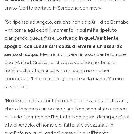
scivolava.
Si lamenta solo, gli ho detto che se riuscivo a
tirarlo fuori lo portavo in Sardegna con me…».
“Se ripenso ad Angelo, ora che non c’è più – dice Bernabei
– mi torna agli occhi il momento in cui mi ha ripetuto
piangendo quella frase. L
o rivedo in quell’ambiente
spoglio, con la sua difficoltà di vivere e un assurdo
senso di colpa
. Mentre fuori c’era un assordante rumore,
quel Martedì Grasso, lui stava scivolando nel buio, a
rischio della vita, per salvare un bambino che non
conosceva. “L’ho toccato, gli ho preso la mano. Ma mi è
scivolato””.
“Ho cercato di raccontargli con dolcezza cose bellissime,
che lo facessero un po’ sognare. Non sono stato capace
di tirarlo fuori, non ce l’ho fatta. Non posso darmi pace”. La
vita di Angelo, di nome e di fatto, si è spezzata lì, in
quell’inferno, quel martedì grasso, in quell’istante. Il