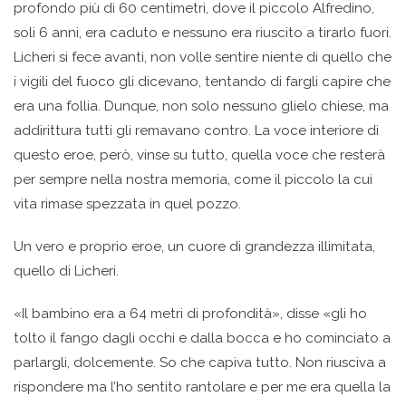
profondo più di 60 centimetri, dove il piccolo Alfredino,
soli 6 anni, era caduto e nessuno era riuscito a tirarlo fuori.
Licheri si fece avanti, non volle sentire niente di quello che
i vigili del fuoco gli dicevano, tentando di fargli capire che
era una follia. Dunque, non solo nessuno glielo chiese, ma
addirittura tutti gli remavano contro. La voce interiore di
questo eroe, però, vinse su tutto, quella voce che resterà
per sempre nella nostra memoria, come il piccolo la cui
vita rimase spezzata in quel pozzo.
Un vero e proprio eroe, un cuore di grandezza illimitata,
quello di Licheri.
«Il bambino era a 64 metri di profondità», disse «gli ho
tolto il fango dagli occhi e dalla bocca e ho cominciato a
parlargli, dolcemente. So che capiva tutto. Non riusciva a
rispondere ma l’ho sentito rantolare e per me era quella la