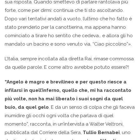
sua risposta. Quando smettevo di parlare rantolava più
forte, come per dirmi: continua che ti sto ascoltando.
Dopo vari tentativi andati a vuoto, l’ultimo che ho fatto è
stato prenderlo per la canottierina, ma appena hanno
cominciato a tirare ho sentito che cedeva… e allora gli ho
mandato un bacino e sono venuto via. “Ciao piccolino”».
L’Italia, sempre incollata alla diretta Rai, rimase commossa
da quelle parole. E come altro avrebbe potuto essere?!
“Angelo è magro e brevilineo e per questo riesce a
infilarsi in quell’inferno, quello che, mi ha raccontato
più volte, non ha mai liberato i suoi sogni da quel
buio, da quel gelo
. E da un senso di colpa che gli faceva
inumidire gli occhi ogni volta che parlava di quel
momento”, racconta, in un’intervista a Walter Veltroni,
pubblicata dal Corriere della Sera,
Tullio Bernabei
, uno