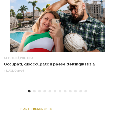
ATTUALITÀ
,
POLITICA
AT
Occupati, disoccupati: il paese dell’ingiustizia
Q
Ma
3 LUGLIO 2026
c
30
POST PRECEDENTE