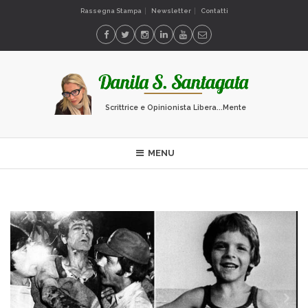
Rassegna Stampa
Newsletter
Contatti
Scrittrice e Opinionista Libera...Mente
MENU