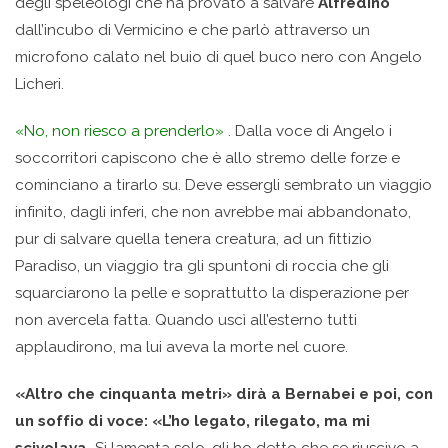
degli speleologi che ha provato a salvare
Alfredino
dall’incubo di Vermicino e che parlò attraverso un
microfono calato nel buio di quel buco nero con Angelo
Licheri.
«No, non riesco a prenderlo»
. Dalla voce di Angelo i
soccorritori capiscono che è allo stremo delle forze e
cominciano a tirarlo su. Deve essergli sembrato un viaggio
infinito, dagli inferi, che non avrebbe mai abbandonato,
pur di salvare quella tenera creatura, ad un fittizio
Paradiso, un viaggio tra gli spuntoni di roccia che gli
squarciarono la pelle e soprattutto la disperazione per
non avercela fatta. Quando uscì all’esterno tutti
applaudirono, ma lui aveva la morte nel cuore.
«Altro che cinquanta metri» dirà a Bernabei e poi, con
un soffio di voce: «L’ho legato, rilegato, ma mi