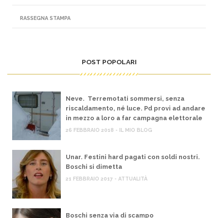
RASSEGNA STAMPA
POST POPOLARI
Neve. Terremotati sommersi, senza
riscaldamento, né luce. Pd provi ad andare
in mezzo a loro a far campagna elettorale
26 FEBBRAIO 2018 - IL MIO BLOG
Unar. Festini hard pagati con soldi nostri.
Boschi si dimetta
21 FEBBRAIO 2017 - ATTUALITÀ
Boschi senza via di scampo