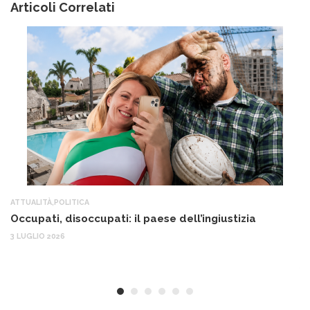
Articoli Correlati
ATTUALITÀ
,
POLITICA
AT
Occupati, disoccupati: il paese dell’ingiustizia
Q
Ma
3 LUGLIO 2026
c
30