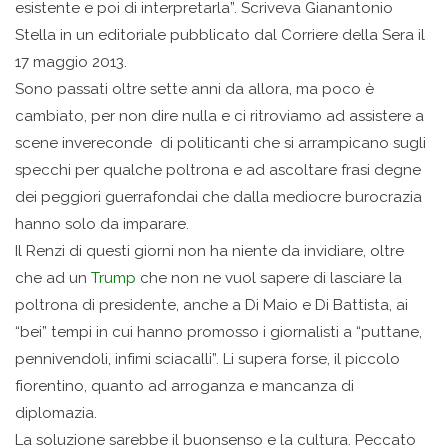
esistente e poi di interpretarla”. Scriveva Gianantonio
Stella in un editoriale pubblicato dal Corriere della Sera il
17 maggio 2013.
Sono passati oltre sette anni da allora, ma poco è
cambiato, per non dire nulla e ci ritroviamo ad assistere a
scene invereconde di politicanti che si arrampicano sugli
specchi per qualche poltrona e ad ascoltare frasi degne
dei peggiori guerrafondai che dalla mediocre burocrazia
hanno solo da imparare.
Il Renzi di questi giorni non ha niente da invidiare, oltre
che ad un
Trump
che non ne vuol sapere di lasciare la
poltrona di presidente, anche a Di Maio e Di Battista, ai
“bei” tempi in cui hanno promosso i giornalisti a “puttane,
pennivendoli, infimi sciacalli”. Li supera forse, il piccolo
fiorentino, quanto ad arroganza e mancanza di
diplomazia.
La soluzione sarebbe il buonsenso e la cultura. Peccato