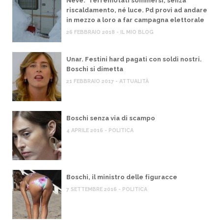
Neve. Terremotati sommersi, senza
riscaldamento, né luce. Pd provi ad andare
in mezzo a loro a far campagna elettorale
26 FEBBRAIO 2018 - IL MIO BLOG
Unar. Festini hard pagati con soldi nostri.
Boschi si dimetta
21 FEBBRAIO 2017 - ATTUALITÀ
Boschi senza via di scampo
4 APRILE 2016 - POLITICA
Boschi, il ministro delle figuracce
7 SETTEMBRE 2016 - POLITICA