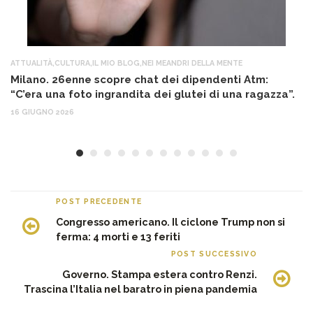
ATTUALITÀ
,
CULTURA
,
IL MIO BLOG
,
NEI MEANDRI DELLA MENTE
AT
Milano. 26enne scopre chat dei dipendenti Atm:
T
“C’era una foto ingrandita dei glutei di una ragazza”.
12
16 GIUGNO 2026
POST PRECEDENTE
Congresso americano. Il ciclone Trump non si
ferma: 4 morti e 13 feriti
POST SUCCESSIVO
Governo. Stampa estera contro Renzi.
Trascina l’Italia nel baratro in piena pandemia