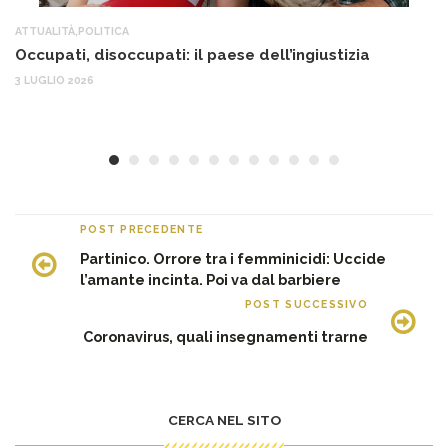
ATTUALITÀ
,
POLITICA
AT
Occupati, disoccupati: il paese dell’ingiustizia
Q
Ma
3 LUGLIO 2026
c
30
POST PRECEDENTE
Partinico. Orrore tra i femminicidi: Uccide
l’amante incinta. Poi va dal barbiere
POST SUCCESSIVO
Coronavirus, quali insegnamenti trarne
CERCA NEL SITO