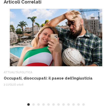
Articoli Correlati
ATTUALITÀ
,
POLITICA
AT
Occupati, disoccupati: il paese dell’ingiustizia
Q
Ma
3 LUGLIO 2026
c
30