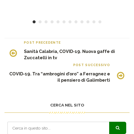
c
30
POST PRECEDENTE
Sanità Calabria, COVID-19. Nuova gaffe di
Zuccatelli in tv
POST SUCCESSIVO
COVID-19. Tra “ambrogini d’oro” a Ferragnez e
il pensiero di Galimberti
CERCA NEL SITO