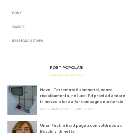
POST
QUADRI
RASSEGNA STAMPA
POST POPOLARI
Neve. Terremotati sommersi, senza
riscaldamento, né luce. Pd provi ad andare
in mezzo a loro a far campagna elettorale
26 FEBBRAIO 2018 - IL MIO BLOG
Unar. Festini hard pagati con soldi nostri.
Boschi si dimetta