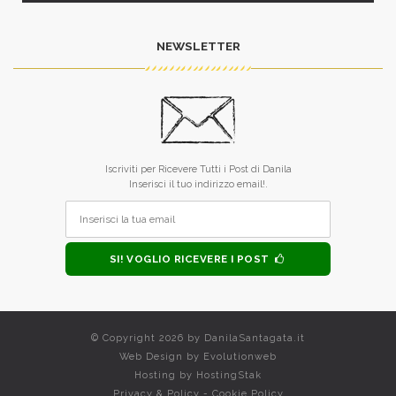
NEWSLETTER
Iscriviti per Ricevere Tutti i Post di Danila
Inserisci il tuo indirizzo email!.
SI! VOGLIO RICEVERE I POST
© Copyright 2026 by
DanilaSantagata.it
Web Design by
Evolutionweb
Hosting by
HostingStak
Privacy & Policy
-
Cookie Policy