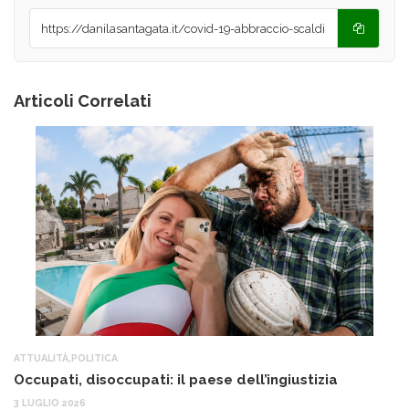
Articoli Correlati
ATTUALITÀ
,
POLITICA
AT
Occupati, disoccupati: il paese dell’ingiustizia
Q
Ma
3 LUGLIO 2026