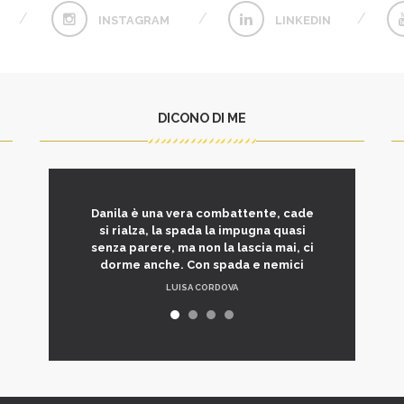
INSTAGRAM
LINKEDIN
DICONO DI ME
Danila è una vera combattente, cade
si rialza, la spada la impugna quasi
senza parere, ma non la lascia mai, ci
dorme anche. Con spada e nemici
LUISA CORDOVA