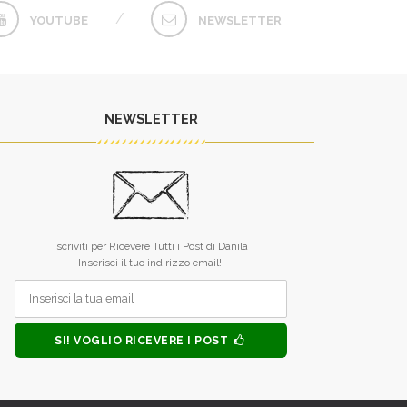
YOUTUBE
NEWSLETTER
NEWSLETTER
L’unico difetto dei tuoi libri è che
Raramente qualc
finiscono troppo presto.
qualcosa dai dicio
Iscriviti per Ricevere Tutti i Post di Danila
sei riuscita. 
MONICA ALLEGRUCCI
Inserisci il tuo indirizzo email!.
guardare nel fo
anima, mi hai inse
forza, tu, piccol
MONICA 
SI! VOGLIO RICEVERE I POST