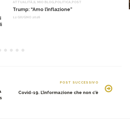
ATTUALITÀ
,
IL MIO BLOG
,
POLITICA
,
POST
IL
Trump: “Amo l’inflazione”
G
o
12 GIUGNO 2026
i
22
i
POST SUCCESSIVO
a
Covid-19. L’informazione che non c’è
s