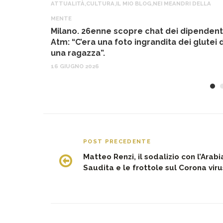
ATTUALITÀ
,
CULTURA
,
IL MIO BLOG
,
NEI MEANDRI DELLA
MENTE
Milano. 26enne scopre chat dei dipendent
Atm: “C’era una foto ingrandita dei glutei d
una ragazza”.
16 GIUGNO 2026
POST PRECEDENTE
Matteo Renzi, il sodalizio con l’Arabi
Saudita e le frottole sul Corona viru