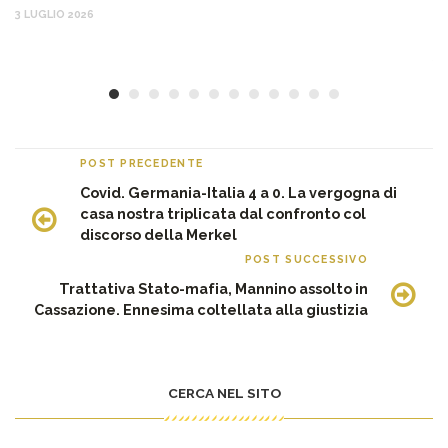
Ma
3 LUGLIO 2026
c
30
POST PRECEDENTE
Covid. Germania-Italia 4 a 0. La vergogna di
casa nostra triplicata dal confronto col
discorso della Merkel
POST SUCCESSIVO
Trattativa Stato-mafia, Mannino assolto in
Cassazione. Ennesima coltellata alla giustizia
CERCA NEL SITO