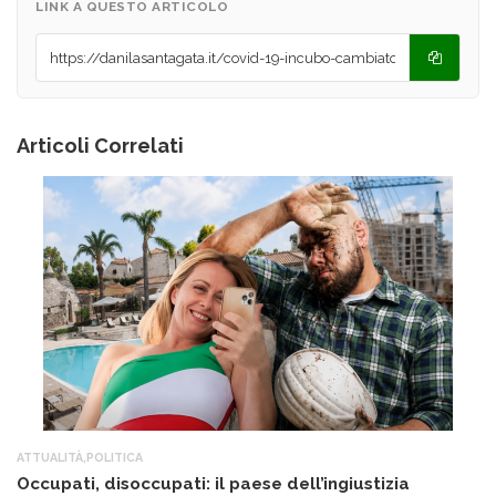
LINK A QUESTO ARTICOLO
Articoli Correlati
ATTUALITÀ
,
POLITICA
AT
Occupati, disoccupati: il paese dell’ingiustizia
Q