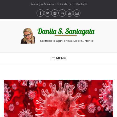
Rassegna Stampa
Newsletter
Contatti
Scrittrice e Opinionista Libera...Mente
MENU