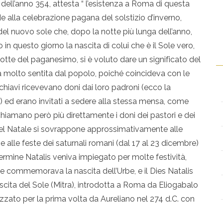
ell’anno 354, attesta “ l’esistenza a Roma di questa
e alla celebrazione pagana del solstizio d’inverno,
ta del nuovo sole che, dopo la notte più lunga dell’anno,
n questo giorno la nascita di colui che è il Sole vero,
otte del paganesimo, si è voluto dare un significato del
 molto sentita dal popolo, poiché coincideva con le
 schiavi ricevevano doni dai loro padroni (ecco la
dr) ed erano invitati a sedere alla stessa mensa, come
 richiamano però più direttamente i doni dei pastori e dei
el Natale si sovrappone approssimativamente alle
o e alle feste dei saturnali romani (dal 17 al 23 dicembre)
termine Natalis veniva impiegato per molte festività,
he commemorava la nascita dell’Urbe, e il Dies Natalis
nascita del Sole (Mitra), introdotta a Roma da Eliogabalo
lizzato per la prima volta da Aureliano nel 274 d.C. con