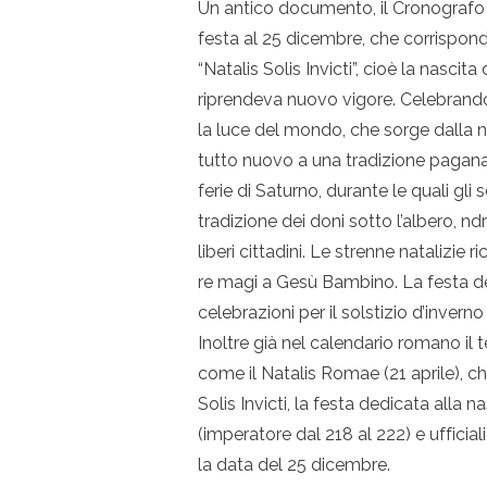
Un antico documento, il Cronografo d
festa al 25 dicembre, che corrispond
“Natalis Solis Invicti”, cioè la nasci
riprendeva nuovo vigore. Celebrando i
la luce del mondo, che sorge dalla n
tutto nuovo a una tradizione pagana
ferie di Saturno, durante le quali gli
tradizione dei doni sotto l’albero, n
liberi cittadini. Le strenne natalizie
re magi a Gesù Bambino. La festa d
celebrazioni per il solstizio d’invern
Inoltre già nel calendario romano il 
come il Natalis Romae (21 aprile), c
Solis Invicti, la festa dedicata alla 
(imperatore dal 218 al 222) e ufficia
la data del 25 dicembre.