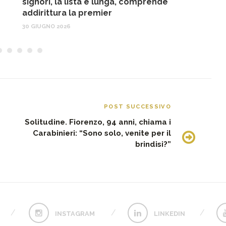
signori, la lista è lunga, comprende
17
addirittura la premier
30 GIUGNO 2026
POST SUCCESSIVO
Solitudine. Fiorenzo, 94 anni, chiama i
Carabinieri: “Sono solo, venite per il
brindisi?”
INSTAGRAM
LINKEDIN