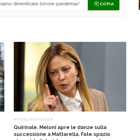
COPIA
ATTUALITÀ
,
POLITICA
A
Quirinale. Meloni apre le danze sulla
R
successione a Mattarella. Fate spazio
f