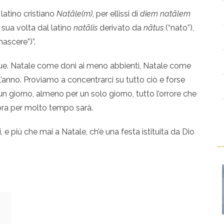
 latino cristiano
Natāle(m)
, per ellissi di
diem natālem
a sua volta dal latino
natālis
derivato da
nātus
(“nato”),
nascere”)”.
ue. Natale come doni ai meno abbienti, Natale come
l’anno. Proviamo a concentrarci su tutto ciò e forse
un giorno, almeno per un solo giorno, tutto l’orrore che
ora per molto tempo sarà.
e più che mai a Natale, ch’è una festa istituita da Dio