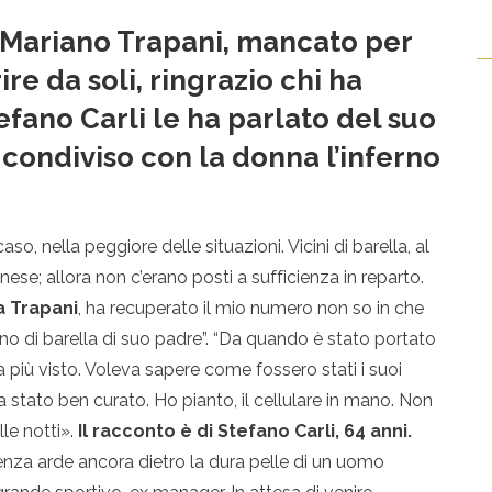
i Mariano Trapani, mancato per
ire da soli, ringrazio chi ha
efano Carli le ha parlato del suo
a condiviso con la donna l’inferno
so, nella peggiore delle situazioni. Vicini di barella, al
se; allora non c’erano posti a sufficienza in reparto.
a Trapani
, ha recuperato il mio numero non so in che
cino di barella di suo padre”. “Da quando è stato portato
a più visto. Voleva sapere come fossero stati i suoi
ra stato ben curato. Ho pianto, il cellulare in mano. Non
lle notti».
Il racconto è di Stefano Carli, 64 anni.
renza arde ancora dietro la dura pelle di un uomo