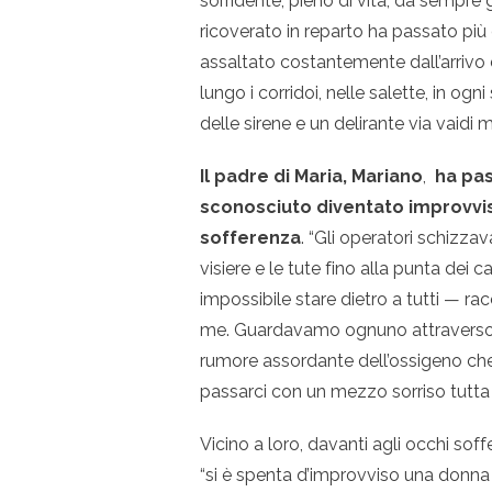
sorridente, pieno di vita, da sempre 
ricoverato in reparto ha passato pi
assaltato costantemente dall’arrivo di
lungo i corridoi, nelle salette, in og
delle sirene e un delirante via vaidi m
Il padre di Maria, Mariano
,
ha pas
sconosciuto diventato improvvis
sofferenza
. “Gli operatori schizza
visiere e le tute fino alla punta dei
impossibile stare dietro a tutti — r
me. Guardavamo ognuno attraverso l
rumore assordante dell’ossigeno ch
passarci con un mezzo sorriso tutta
Vicino a loro, davanti agli occhi sof
“si è spenta d’improvviso una donna