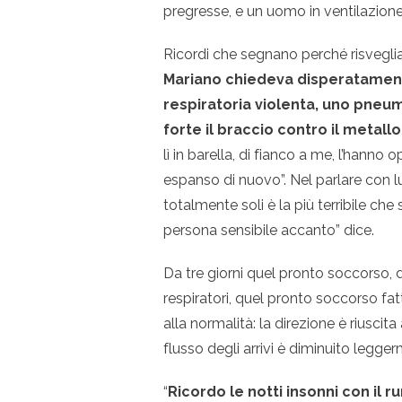
pregresse, e un uomo in ventilazione
Ricordi che segnano perché risveglian
Mariano chiedeva disperatamente
respiratoria violenta, uno pneu
forte il braccio contro il metallo
lì in barella, di fianco a me, l’hanno
espanso di nuovo”. Nel parlare con l
totalmente soli è la più terribile c
persona sensibile accanto” dice.
Da tre giorni quel pronto soccorso, d
respiratori, quel pronto soccorso fat
alla normalità: la direzione è riuscit
flusso degli arrivi è diminuito legge
“
Ricordo le notti insonni con il 