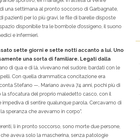
grande sportivo, ex manager. In attesa di venire
ù di una settimana al pronto soccorso di Garbagnate,
 pazienti per lo più gravi, le file di barelle disposte
ni spazio disponibile tra le bombole d’ossigeno, il suono
edici e infermieri.
sato sette giorni e sette notti accanto a lui. Uno
amente una sorta di familiare. Legati dalla
vano di qua e di là, vivevano nel sudore, bardati con le
 capelli. Con quella drammatica concitazione era
acconta Stefano —. Mariano aveva 74 anni, pochi più di
a sfocatura del proprio maledetto casco, con il
e impediva di sentire qualunque parola. Cercavamo di
 la speranza che avevamo in corpo”.
ferenti, lì in pronto soccorso, sono morte due persone,
 che aveva solo la mascherina, senza patologie