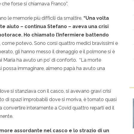
 che forse si chiamava Franco”.
o le memorie più difficili da smaltire.
“Una volta
 aiuto – continua Stefano – aveva una crisi
motorace. Ho chiamato l’infermiere battendo
, come potevo. Sono corsi quattro medici bravissimi e
 operato, gli hanno messo il drenaggio e il polmone si è
ui Maria ha avuto un po’ di conforto. “La morte
he si possa immaginare, almeno papà ha avuto una
ove si stanziava con il casco, si avevano gravi crisi
to di spazi improbabili dove si moriva, è tornato quasi
a a convertire interamente a Covid quattro reparti ed il
rmente.
rumore assordante nel casco e lo strazio di un