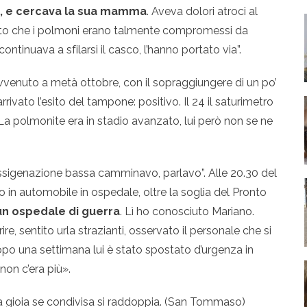
i, e cercava la sua mamma
. Aveva dolori atroci al
gato che i polmoni erano talmente compromessi da
ontinuava a sfilarsi il casco, l’hanno portato via”.
 avvenuto a metà ottobre, con il sopraggiungere di un po’
arrivato l’esito del tampone: positivo. Il 24 il saturimetro
. La polmonite era in stadio avanzato, lui però non se ne
ssigenazione bassa camminavo, parlavo”. Alle 20.30 del
o in automobile in ospedale, oltre la soglia del Pronto
un ospedale di guerra
. Lì ho conosciuto Mariano.
e, sentito urla strazianti, osservato il personale che si
opo una settimana lui è stato spostato d’urgenza in
non c’era più».
La gioia se condivisa si raddoppia. (San Tommaso)