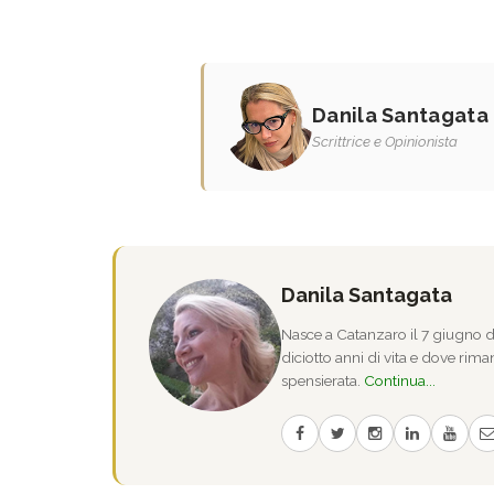
Danila Santagata
Scrittrice e Opinionista
Danila Santagata
Nasce a Catanzaro il 7 giugno de
diciotto anni di vita e dove riman
spensierata.
Continua...