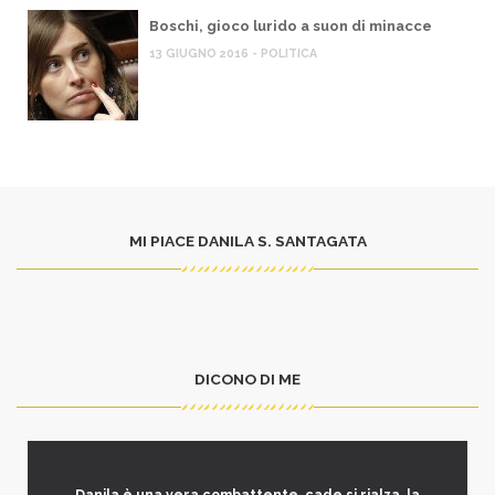
Boschi, gioco lurido a suon di minacce
13 GIUGNO 2016 - POLITICA
MI PIACE DANILA S. SANTAGATA
DICONO DI ME
Danila è una vera combattente, cade si rialza, la