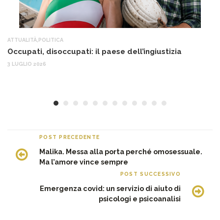
ATTUALITÀ
,
POLITICA
AT
Occupati, disoccupati: il paese dell’ingiustizia
Q
Ma
3 LUGLIO 2026
c
30
POST PRECEDENTE
Malika. Messa alla porta perché omosessuale.
Ma l’amore vince sempre
POST SUCCESSIVO
Emergenza covid: un servizio di aiuto di
psicologi e psicoanalisi