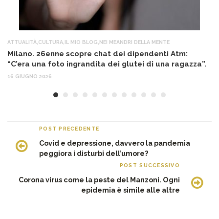
ATTUALITÀ
,
CULTURA
,
IL MIO BLOG
,
NEI MEANDRI DELLA MENTE
AT
Milano. 26enne scopre chat dei dipendenti Atm:
T
“C’era una foto ingrandita dei glutei di una ragazza”.
12
16 GIUGNO 2026
POST PRECEDENTE
Covid e depressione, davvero la pandemia
peggiora i disturbi dell’umore?
POST SUCCESSIVO
Corona virus come la peste del Manzoni. Ogni
epidemia è simile alle altre